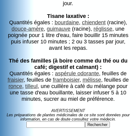
jour.
Tisane laxative :
Quantités égales :
bourdaine
,
chiendent
(racine),
douce-amère
,
guimauve
(racine),
réglisse
, une
poignée pour 1 litre d'eau, faire bouillir 15 minutes
puis infuser 10 minutes ; 2 ou 3 tasses par jour,
avant les repas.
Thé des familles (à boire comme du thé ou du
café; digestif et calmant) :
Quantités égales :
aspérule odorante
, feuilles de
fraisier
, feuilles de
framboisier
,
mélisse
, feuilles de
ronce
,
tilleul
, une cuillère à café du mélange pour
une tasse d'eau bouillante, laisser infuser 5 à 10
minutes, sucrer au miel de préférence.
AVERTISSEMENT
Les préparations de plantes médicinales de ce site sont données pour
information, en cas de doute consultez votre médecin.