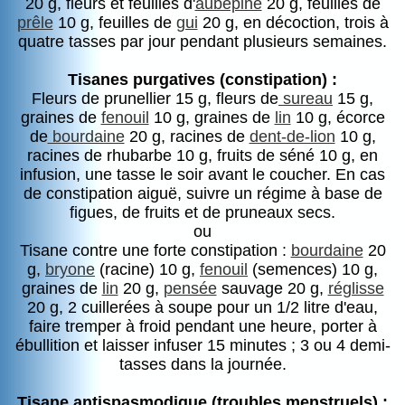
20 g, fleurs et feuilles d'
aubépine
20 g, feuilles de
prêle
10 g, feuilles de
gui
20 g, en décoction, trois à
quatre tasses par jour pendant plusieurs semaines.
Tisanes purgatives (constipation) :
Fleurs de prunellier 15 g, fleurs de
sureau
15 g,
graines de
fenouil
10 g, graines de
lin
10 g, écorce
de
bourdaine
20 g, racines de
dent-de-lion
10 g,
racines de rhubarbe 10 g, fruits de séné 10 g, en
infusion, une tasse le soir avant le coucher. En cas
de constipation aiguë, suivre un régime à base de
figues, de fruits et de pruneaux secs.
ou
Tisane contre une forte constipation :
bourdaine
20
g,
bryone
(racine) 10 g,
fenouil
(semences) 10 g,
graines de
lin
20 g,
pensée
sauvage 20 g,
réglisse
20 g, 2 cuillerées à soupe pour un 1/2 litre d'eau,
faire tremper à froid pendant une heure, porter à
ébullition et laisser infuser 15 minutes ; 3 ou 4 demi-
tasses dans la journée.
Tisane antispasmodique (troubles menstruels) :