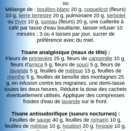
ou
Mélange de :
bouillon-blanc
20 g,
coquelicot
(fleurs)
10 g,
lierre terrestre
20 g, pulmonaire 20 g,
serpolet
ou
thym
10 g,
sureau
(fleurs) 20 g, une cuillerée à
café par tasse d'eau bouillante, laisser infuser 10
minutes ; 3 ou 4 tasses par jour, sucrer de
préférence avec du miel.
Tisane analgésique (maux de tête) :
Fleurs de
primevère
25 g, fleurs de
camomille
10 g,
fleurs d'
arnica
5 g, fleurs de
souci
5 g, fleurs de
lavande
5 g, feuilles de
mélisse
15 g, feuilles de
menthe
5 g, feuilles de benoîte des montagnes 25
g, en infusion contre les migraines, une demi-tasse
toutes les deux heures. Réduire la dose des cachets
éventuellement utilisés. Appliquer des compresses
froides d'eau de
lavande
sur le front.
Tisane antisudorifique (sueurs nocturnes) :
Feuilles de
sauge
40 g, feuilles de
romarin
10 g,
feuilles de
mélisse
10 g,
houblon
20 g,
hysope
10 g,