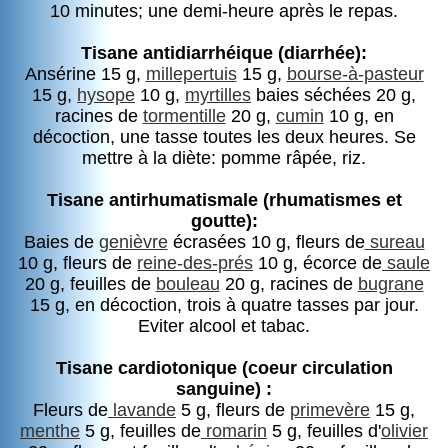
10 minutes; une demi-heure après le repas.
Tisane antidiarrhéique (diarrhée):
Ansérine 15 g,
millepertuis
15 g,
bourse-à-pasteur
15 g,
hysope
10 g,
myrtilles
baies séchées 20 g,
racines de
tormentille
20 g,
cumin
10 g, en
décoction, une tasse toutes les deux heures. Se
mettre à la diète: pomme râpée, riz.
Tisane antirhumatismale (rhumatismes et
goutte):
Baies de
genièvre
écrasées 10 g, fleurs de
sureau
10 g, fleurs de
reine-des-prés
10 g, écorce de
saule
20 g, feuilles de
bouleau
20 g, racines de
bugrane
15 g, en décoction, trois à quatre tasses par jour.
Eviter alcool et tabac.
Tisane cardiotonique (coeur circulation
sanguine) :
Fleurs de
lavande
5 g, fleurs de
primevère
15 g,
menthe
5 g, feuilles de
romarin
5 g, feuilles d'
olivier