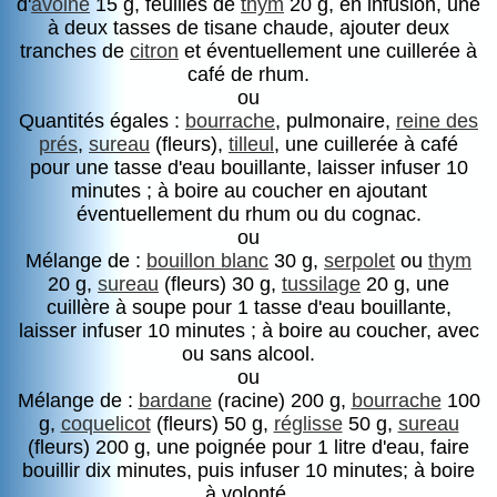
d'
avoine
15 g, feuilles de
thym
20 g, en infusion, une
à deux tasses de tisane chaude, ajouter deux
tranches de
citron
et éventuellement une cuillerée à
café de rhum.
ou
Quantités égales :
bourrache
, pulmonaire,
reine des
prés
,
sureau
(fleurs),
tilleul
, une cuillerée à café
pour une tasse d'eau bouillante, laisser infuser 10
minutes ; à boire au coucher en ajoutant
éventuellement du rhum ou du cognac.
ou
Mélange de :
bouillon blanc
30 g,
serpolet
ou
thym
20 g,
sureau
(fleurs) 30 g,
tussilage
20 g, une
cuillère à soupe pour 1 tasse d'eau bouillante,
laisser infuser 10 minutes ; à boire au coucher, avec
ou sans alcool.
ou
Mélange de :
bardane
(racine) 200 g,
bourrache
100
g,
coquelicot
(fleurs) 50 g,
réglisse
50 g,
sureau
(fleurs) 200 g, une poignée pour 1 litre d'eau, faire
bouillir dix minutes, puis infuser 10 minutes; à boire
à volonté.