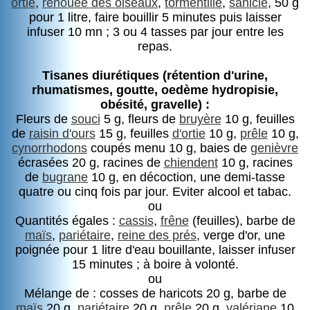
ortie
,
renouée des oiseaux
,
tormentille
,
sanicle
, 50 g
pour 1 litre, faire bouillir 5 minutes puis laisser
infuser 10 mn ; 3 ou 4 tasses par jour entre les
repas.
Tisanes diurétiques (rétention d'urine,
rhumatismes, goutte, oedème hydropisie,
obésité, gravelle) :
Fleurs de
souci
5 g, fleurs de
bruyère
10 g, feuilles
de
raisin d'ours
15 g, feuilles
d'ortie
10 g,
prêle
10 g,
cynorrhodons
coupés menu 10 g, baies de
genièvre
écrasées 20 g, racines de
chiendent
10 g, racines
de
bugrane
10 g, en décoction, une demi-tasse
quatre ou cinq fois par jour. Eviter alcool et tabac.
ou
Quantités égales :
cassis
,
frêne
(feuilles), barbe de
maïs
,
pariétaire
,
reine des prés
, verge d'or, une
poignée pour 1 litre d'eau bouillante, laisser infuser
15 minutes ; à boire à volonté.
ou
Mélange de : cosses de haricots 20 g, barbe de
maïs
20 g,
pariétaire
20 g,
prêle
20 g,
valériane
10