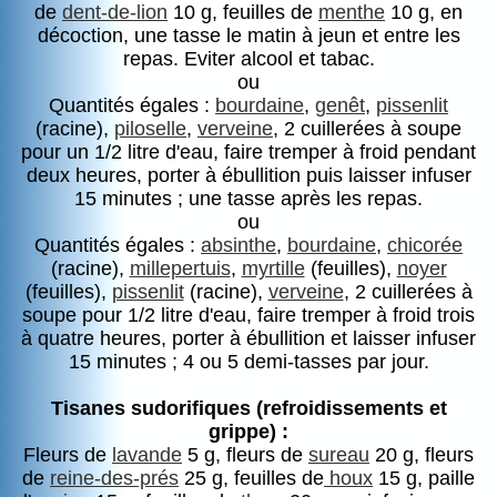
de
dent-de-lion
10 g, feuilles de
menthe
10 g, en
décoction, une tasse le matin à jeun et entre les
repas. Eviter alcool et tabac.
ou
Quantités égales :
bourdaine
,
genêt
,
pissenlit
(racine),
piloselle
,
verveine
, 2 cuillerées à soupe
pour un 1/2 litre d'eau, faire tremper à froid pendant
deux heures, porter à ébullition puis laisser infuser
15 minutes ; une tasse après les repas.
ou
Quantités égales :
absinthe
,
bourdaine
,
chicorée
(racine),
millepertuis
,
myrtille
(feuilles),
noyer
(feuilles),
pissenlit
(racine),
verveine
, 2 cuillerées à
soupe pour 1/2 litre d'eau, faire tremper à froid trois
à quatre heures, porter à ébullition et laisser infuser
15 minutes ; 4 ou 5 demi-tasses par jour.
Tisanes sudorifiques (refroidissements et
grippe) :
Fleurs de
lavande
5 g, fleurs de
sureau
20 g, fleurs
de
reine-des-prés
25 g, feuilles de
houx
15 g, paille