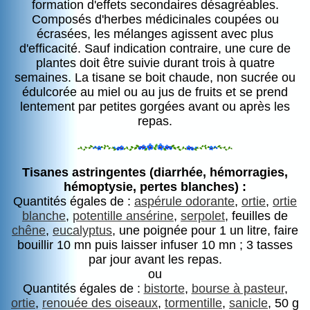
formation d'effets secondaires désagréables.
Composés d'herbes médicinales coupées ou
écrasées, les mélanges agissent avec plus
d'efficacité. Sauf indication contraire, une cure de
plantes doit être suivie durant trois à quatre
semaines. La tisane se boit chaude, non sucrée ou
édulcorée au miel ou au jus de fruits et se prend
lentement par petites gorgées avant ou après les
repas.
Tisanes astringentes (diarrhée, hémorragies,
hémoptysie, pertes blanches) :
Quantités égales de :
aspérule odorante
,
ortie
,
ortie
blanche
,
potentille ansérine
,
serpolet
, feuilles de
chêne
,
eucalyptus
, une poignée pour 1 un litre, faire
bouillir 10 mn puis laisser infuser 10 mn ; 3 tasses
par jour avant les repas.
ou
Quantités égales de :
bistorte
,
bourse à pasteur
,
ortie
,
renouée des oiseaux
,
tormentille
,
sanicle
, 50 g