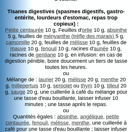
Tisanes digestives (spasmes digestifs, gastro-
entérite, lourdeurs d'estomac, repas trop
copieux) :
Petite centaurée
10 g, Feuilles d'
ortie
10 g,
absinthe
5 g, feuilles de
ményanthe (trèfle des marais)
5 g,
camomille
20 g, feuilles de
mélisse
10 g, feuilles de
mauve
10 g,
fenouil
10 g, racines d'
aunée
10 g,
racines de
gentiane
10 g, en infusion: en cas de
digestion pénible, boire doucement un tiers de tasse
toutes les heures.
ou
Mélange de :
laurier
20 g,
mélisse
20 g,
menthe
20
g,
millepertuis
10 g,
serpolet
ou
thym
10 g,
tilleul
20
g,
sauge
20 g, une cuillerée à café du mélange pour
une tasse d'eau bouillante, laisser infuser 10
minutes ; une tasse après le repas.
ou
Quantités égales :
absinthe
,
angélique
,
petite
centaurée
,
fenouil
,
mélisse
,
menthe
, une cuillerée à
café pour une tasse d'eau bouillante ; laisser infuser