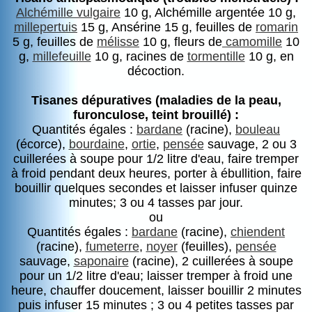
Alchémille vulgaire
10 g, Alchémille argentée 10 g,
millepertuis
15 g, Ansérine 15 g, feuilles de
romarin
5 g, feuilles de
mélisse
10 g, fleurs de
camomille
10
g,
millefeuille
10 g, racines de
tormentille
10 g, en
décoction.
Tisanes dépuratives (maladies de la peau,
furonculose, teint brouillé) :
Quantités égales :
bardane
(racine),
bouleau
(écorce),
bourdaine
,
ortie
,
pensée
sauvage, 2 ou 3
cuillerées à soupe pour 1/2 litre d'eau, faire tremper
à froid pendant deux heures, porter à ébullition, faire
bouillir quelques secondes et laisser infuser quinze
minutes; 3 ou 4 tasses par jour.
ou
Quantités égales :
bardane
(racine),
chiendent
(racine),
fumeterre
,
noyer
(feuilles),
pensée
sauvage,
saponaire
(racine), 2 cuillerées à soupe
pour un 1/2 litre d'eau; laisser tremper à froid une
heure, chauffer doucement, laisser bouillir 2 minutes
puis infuser 15 minutes ; 3 ou 4 petites tasses par