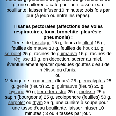
g, une cuillerée à café pour une tasse d'eau
bouillante; laisser infuser 10 minutes; trois fois par
jour (à jeun ou entre les repas).
Tisanes pectorales (affections des voies
respiratoires, toux, bronchite, pleurésie,
pneumonie) :
Fleurs de
tussilage
15 g, fleurs de
tilleul
15 g,
feuilles de
mauve
10 g, feuilles de
houx
10 g,
serpolet
25 g, racines de
guimauve
15 g, racines de
réglisse
10 g, en décoction, sucrer au miel,
éventuellement ajouter quelques gouttes d'eau de
mélisse
ou d'anis.
ou
Mélange de :
coquelicot
(fleurs) 25 g,
eucalyptus
25
g,
genêt
(fleurs) 25 g,
guimauve
(fleurs) 25 g,
hysope
50 g,
lierre terrestre
25 g,
mélisse
25 g,
sapin (bourgeons) 25 g, scolopendre (feuilles) 50 g,
serpolet
ou
thym
25 g, une cuillère à soupe pour
une tasse d'eau bouillante, laisser infuser 10
minutes ; 3 ou 4 tasses par jour.