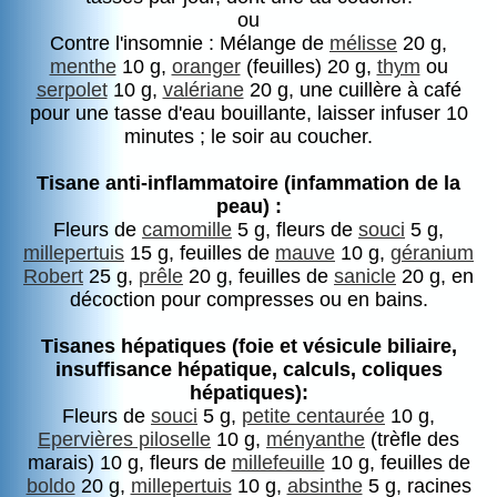
ou
Contre l'insomnie : Mélange de
mélisse
20 g,
menthe
10 g,
oranger
(feuilles) 20 g,
thym
ou
serpolet
10 g,
valériane
20 g, une cuillère à café
pour une tasse d'eau bouillante, laisser infuser 10
minutes ; le soir au coucher.
Tisane anti-inflammatoire (infammation de la
peau) :
Fleurs de
camomille
5 g, fleurs de
souci
5 g,
millepertuis
15 g, feuilles de
mauve
10 g,
géranium
Robert
25 g,
prêle
20 g, feuilles de
sanicle
20 g, en
décoction pour compresses ou en bains.
Tisanes hépatiques (foie et vésicule biliaire,
insuffisance hépatique, calculs, coliques
hépatiques):
Fleurs de
souci
5 g,
petite centaurée
10 g,
Epervières piloselle
10 g,
ményanthe
(trèfle des
marais) 10 g, fleurs de
millefeuille
10 g, feuilles de
boldo
20 g,
millepertuis
10 g,
absinthe
5 g, racines