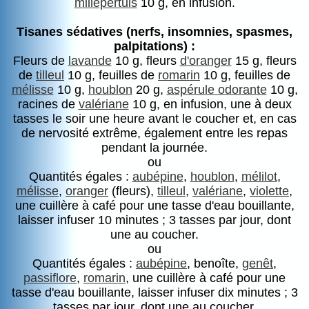
millepertuis
10 g, en infusion.
Tisanes sédatives (nerfs, insomnies, spasmes,
palpitations) :
Fleurs de
lavande
10 g, fleurs
d'oranger
15 g, fleurs
de
tilleul
10 g, feuilles de
romarin
10 g, feuilles de
mélisse
10 g,
houblon
20 g,
aspérule odorante
10 g,
racines de
valériane
10 g, en infusion, une à deux
tasses le soir une heure avant le coucher et, en cas
de nervosité extrême, également entre les repas
pendant la journée.
ou
Quantités égales :
aubépine
,
houblon
,
mélilot
,
mélisse
,
oranger
(fleurs),
tilleul
,
valériane
,
violette
,
une cuillère à café pour une tasse d'eau bouillante,
laisser infuser 10 minutes ; 3 tasses par jour, dont
une au coucher.
ou
Quantités égales :
aubépine
, benoîte,
genêt
,
passiflore
,
romarin
, une cuillère à café pour une
tasse d'eau bouillante, laisser infuser dix minutes ; 3
tasses par jour, dont une au coucher.