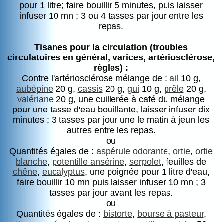
pour 1 litre; faire bouillir 5 minutes, puis laisser
infuser 10 mn ; 3 ou 4 tasses par jour entre les
repas.
Tisanes pour la circulation (troubles
circulatoires en général, varices, artériosclérose,
règles) :
Contre l'artériosclérose mélange de :
ail
10 g,
aubépine
20 g,
cassis
20 g,
gui
10 g,
prêle
20 g,
valériane
20 g, une cuillerée à café du mélange
pour une tasse d'eau bouillante, laisser infuser dix
minutes ; 3 tasses par jour une le matin à jeun les
autres entre les repas.
ou
Quantités égales de :
aspérule odorante
,
ortie
,
ortie
blanche
,
potentille ansérine
,
serpolet
, feuilles de
chêne
,
eucalyptus
, une poignée pour 1 litre d'eau,
faire bouillir 10 mn puis laisser infuser 10 mn ; 3
tasses par jour avant les repas.
ou
Quantités égales de :
bistorte
,
bourse à pasteur
,