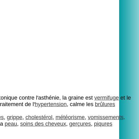
onique contre l'asthénie, la graine est
vermifuge
et le
traitement de l'
hypertension
, calme les
brûlures
es
,
grippe
,
cholestérol
,
météorisme
,
vomissements
.
la
peau
,
soins des cheveux
,
gerçures
,
piqures