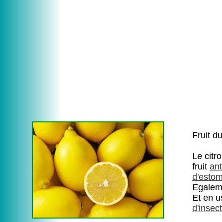
Fruit du
Le citr
fruit
an
d'esto
Egaleme
Et en u
d'insec