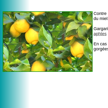
Contre 
du miel
Gargari
aphtes
En cas 
gorgée