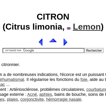
CITRON
(Citrus limonia,
Lemon
)
 citronnier.
on a de nombreuses indications, l'écorce est un puissant t
tirhumatismal
. Il régularise les fonctions du
foie
, aide au 
mac
...
nt : Artériosclérose, problèmes circulatoires,
courbatur
sage externe :
Acné
,
aphtes
, bains de bouche, soins de 
tes
,
plaies
,
conjonctivite
,
hémorragie nasale
.