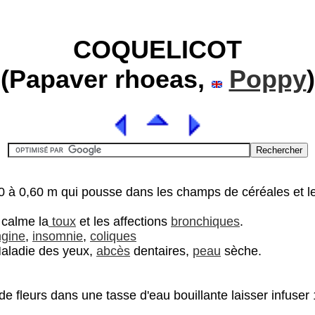
COQUELICOT
(Papaver rhoeas,
Poppy
)
 à 0,60 m qui pousse dans les champs de céréales et les t
 calme la
toux
et les affections
bronchiques
.
gine
,
insomnie
,
coliques
Maladie des yeux,
abcès
dentaires,
peau
sèche.
e fleurs dans une tasse d'eau bouillante laisser infuser 