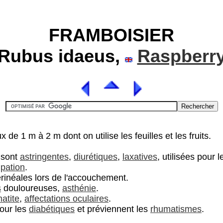
FRAMBOISIER
(Rubus idaeus,
Raspberr
x de 1 m à 2 m dont on utilise les feuilles et les fruits.
r sont
astringentes
,
diurétiques
,
laxatives
, utilisées pour 
ipation
.
érinéales lors de l'accouchement.
s
douloureuses,
asthénie
.
atite
,
affectations oculaires
.
pour les
diabétiques
et préviennent les
rhumatismes
.