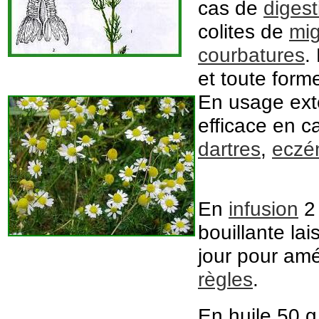
cas de
digest
colites de
mig
courbatures
.
et toute forme 
En usage ext
efficace en 
dartres
,
eczé
En
infusion
2 
bouillante lai
jour pour amé
règles
.
En huile 50 g 