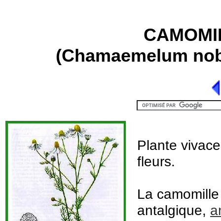
CAMOMI
(Chamaemelum nob
Plante vivace
fleurs.
La camomille 
antalgique,
a