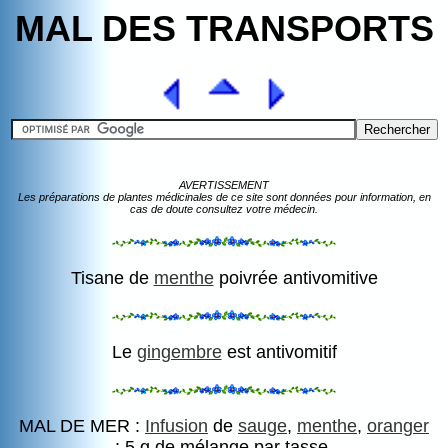
MAL DES TRANSPORTS
AVERTISSEMENT
Les préparations de plantes médicinales de ce site sont données pour information, en
cas de doute consultez votre médecin.
Tisane de
menthe
poivrée antivomitive
Le
gingembre
est antivomitif
MAL DE MER :
Infusion
de
sauge
,
menthe
,
oranger
: 5 g de mélange par tasse.