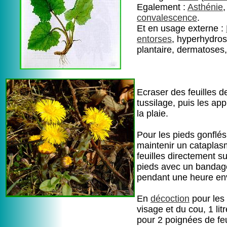
Egalement :
Asthénie
,
convalescence
.
Et en usage externe :
entorses
, hyperhydro
plantaire, dermatoses
Ecraser des feuilles d
tussilage, puis les app
la plaie.
Pour les pieds gonflés
maintenir un catapla
feuilles directement su
pieds avec un bandag
pendant une heure env
En
décoction
pour les 
visage et du cou, 1 lit
pour 2 poignées de feu