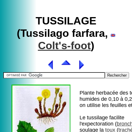
TUSSILAGE
(Tussilago farfara,
Colt's-foot
)
Plante herbacée des t
humides de 0,10 à 0,
on utilise les feuilles e
Le tussilage facilite
l'expectoration (
bronch
soulage la
toux
(
traché