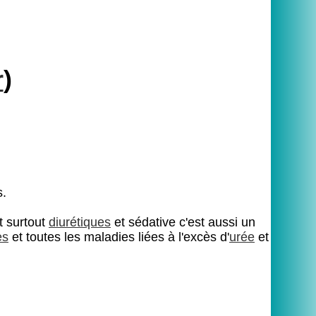
r
)
s.
t surtout
diurétiques
et sédative c'est aussi un
es
et toutes les maladies liées à l'excès d'
urée
et