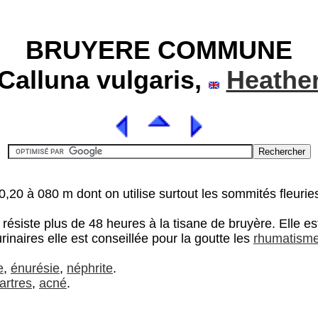
BRUYERE COMMUNE
(Calluna vulgaris,
Heathe
,20 à 080 m dont on utilise surtout les sommités fleurie
résiste plus de 48 heures à la tisane de bruyère. Elle es
rinaires elle est conseillée pour la goutte les
rhumatism
e
,
énurésie
,
néphrite
.
artres
,
acné
.