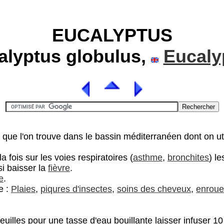
EUCALYPTUS
alyptus globulus,
Eucaly
que l'on trouve dans le bassin méditerranéen dont on utili
la fois sur les voies respiratoires (
asthme
,
bronchites
) le
ssi baisser la
fièvre
.
e
.
e :
Plaies
,
piqures d'insectes
,
soins des cheveux
,
enrou
euilles pour une tasse d'eau bouillante laisser infuser 10