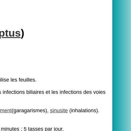
ptus
)
se les feuilles.
s infections biliaires et les infections des voies
ement
(garagarismes),
sinusite
(inhalations).
 minutes ; 5 tasses par jour.