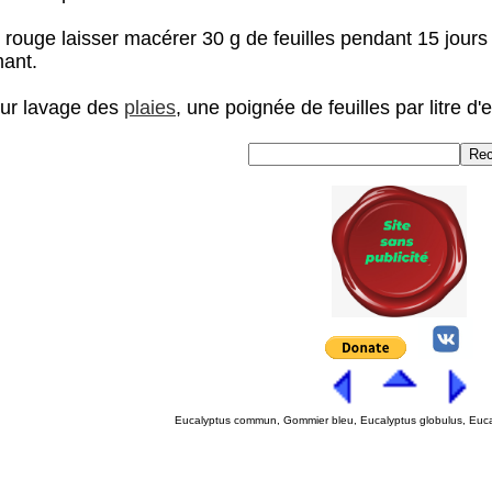
n rouge laisser macérer 30 g de feuilles pendant 15 jour
mant.
our lavage des
plaies
, une poignée de feuilles par litre d'
Eucalyptus commun, Gommier bleu, Eucalyptus globulus, Euca