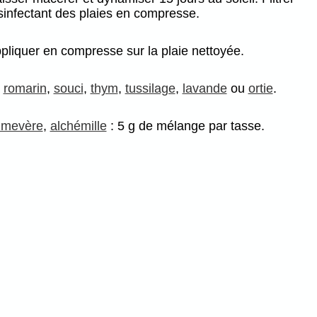
ésinfectant des plaies en compresse.
ppliquer en compresse sur la plaie nettoyée.
,
romarin
,
souci
,
thym
,
tussilage
,
lavande
ou
ortie
.
imevère
,
alchémille
: 5 g de mélange par tasse.