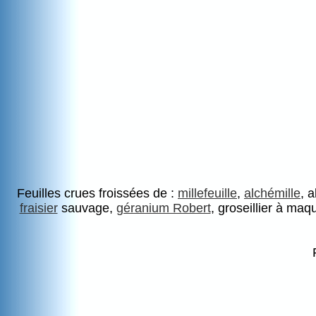
Feuilles crues froissées de :
millefeuille
,
alchémille
, 
fraisier
sauvage,
géranium Robert
, groseillier à ma