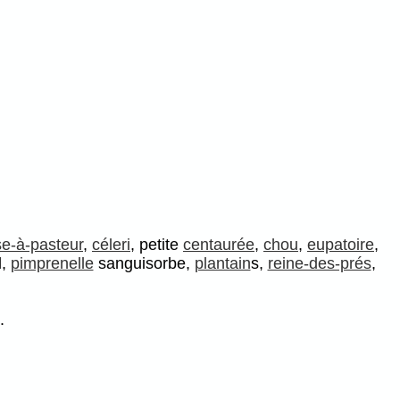
e-à-pasteur
,
céleri
, petite
centaurée
,
chou
,
eupatoire
,
l,
pimprenelle
sanguisorbe,
plantain
s,
reine-des-prés
,
.
.