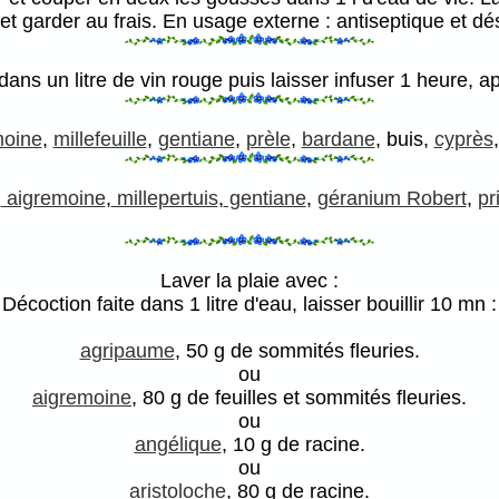
et garder au frais. En usage externe : antiseptique et d
dans un litre de vin rouge puis laisser infuser 1 heure, a
moine
,
millefeuille
,
gentiane
,
prèle
,
bardane
, buis,
cyprès
,
aigremoine
,
millepertuis
,
gentiane
,
géranium Robert
,
pr
Laver la plaie avec :
Décoction faite dans 1 litre d'eau, laisser bouillir 10 mn :
agripaume
, 50 g de sommités fleuries.
ou
aigremoine
, 80 g de feuilles et sommités fleuries.
ou
angélique
, 10 g de racine.
ou
aristoloche
, 80 g de racine.