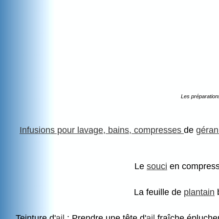
Les préparation
Infusions pour lavage, bains, compresses
de
géran
Le
souci
en compresse
La feuille de
plantain
b
Teinture d'
ail
: Prendre une tête d'
ail
fraîche éplucher