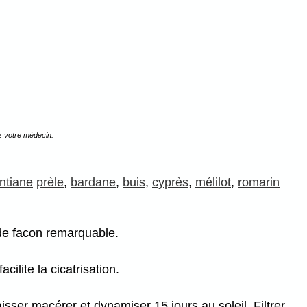
z votre médecin.
ntiane
prèle
,
bardane
,
buis
,
cyprès
,
mélilot
,
romarin
 de facon remarquable.
ilite la cicatrisation.
sser macérer et dynamiser 15 jours au soleil. Filtrer