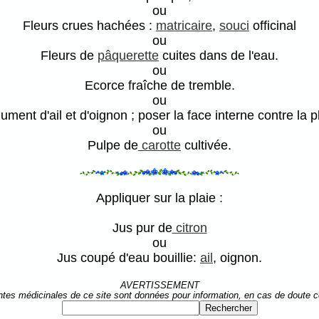
ou
Fleurs crues hachées :
matricaire
,
souci
officinal
ou
Fleurs de
pâquerette
cuites dans de l'eau.
ou
Ecorce fraîche de tremble.
ou
ment d'ail et d'oignon ; poser la face interne contre la p
ou
Pulpe de
carotte
cultivée.
Appliquer sur la plaie :
Jus pur de
citron
ou
Jus coupé d'eau bouillie:
ail
, oignon.
AVERTISSEMENT
ntes médicinales de ce site sont données pour information, en cas de doute 