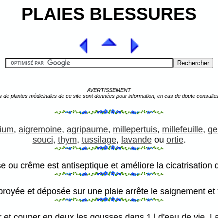
PLAIES BLESSURES
AVERTISSEMENT
s de plantes médicinales de ce site sont données pour information, en cas de doute consulte
ium
,
aigremoine
,
agripaume
,
millepertuis
,
millefeuille
,
ge
souci
,
thym
,
tussilage
,
lavande
ou
ortie
.
 ou crême est antiseptique et améliore la cicatrisation
royée et déposée sur une plaie arrête le saignement et fac
 et couper en deux les gousses dans 1 l d'eau de vie. Lai