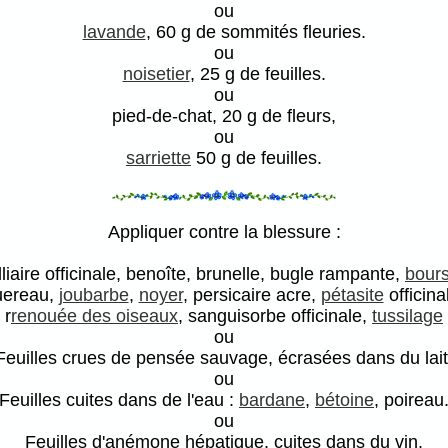
ou
lavande
, 60 g de sommités fleuries.
ou
noisetier
, 25 g de feuilles.
ou
pied-de-chat, 20 g de fleurs,
ou
sarriette
50 g de feuilles.
Appliquer contre la blessure :
alliaire officinale, benoîte, brunelle, bugle rampante,
bours
quereau,
joubarbe
,
noyer
, persicaire acre,
pétasite
officina
r
renouée des oiseaux
, sanguisorbe officinale,
tussilage
ou
Feuilles crues de pensée sauvage, écrasées dans du lait
ou
Feuilles cuites dans de l'eau :
bardane
,
bétoine
, poireau
ou
Feuilles d'anémone hépatique, cuites dans du vin.