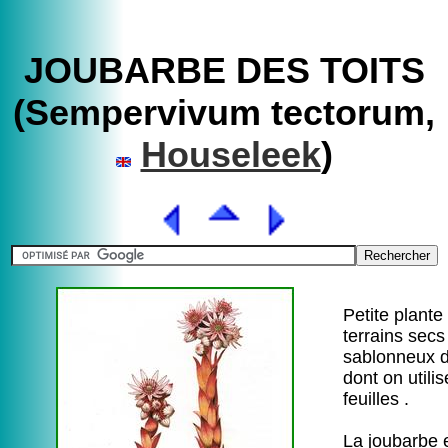
JOUBARBE DES TOITS
(Sempervivum tectorum,
Houseleek
)
Petite plante
terrains secs
sablonneux 
dont on utilis
feuilles .
La joubarbe e