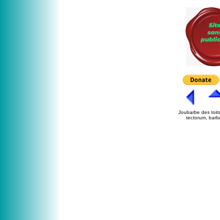
Joubarbe des toit
tectorum, barb