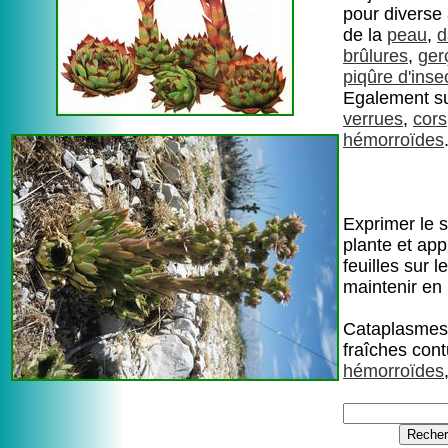
pour diverse 
de la
peau
,
d
brûlures
,
ger
piqûre d'inse
Egalement su
verrues
,
cors
hémorroïdes
Exprimer le s
plante et app
feuilles sur le
maintenir en 
Cataplasmes 
fraîches con
hémorroïdes