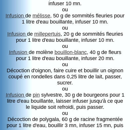
infuser 10 mn.
ou
Infusion
de
mélisse
, 50 g de sommités fleuries pour
1 litre d'eau bouillante, infuser 10 mn.
ou
Infusion
de
millepertuis
, 20 g de sommités fleuries
pour 1 litre d'eau bouillante, infuser 10 mn.
ou
Infusion
de molène
bouillon-blanc
, 40 g de fleurs
pour 1 litre d'eau bouillante, infuser 20 mn.
ou
Décoction d'oignon, faire cuire et bouillir un oignon
coupé en rondelles dans 0,25 litre de lait, passer,
sucrer.
ou
Infusion
de
pin
sylvestre, 30 g de bourgeons pour 1
litre d'eau bouillante, laisser infuser jusqu'à ce que
le liquide soit refroidi, puis passer.
ou
Décoction de polygala, 60 g de racine fragmentée
pour 1 litre d'eau, bouillir 3 mn, infuser 15 mn, puis