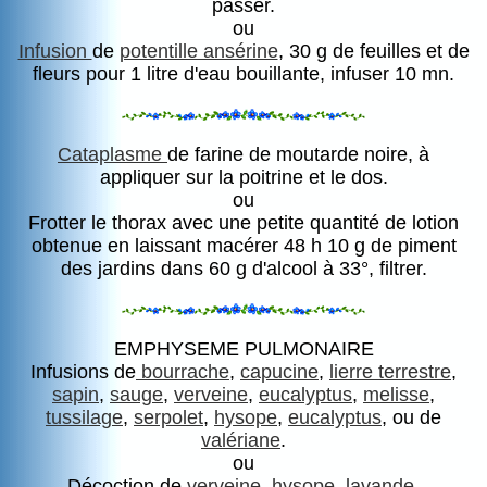
passer.
ou
Infusion
de
potentille ansérine
, 30 g de feuilles et de
fleurs pour 1 litre d'eau bouillante, infuser 10 mn.
Cataplasme
de farine de moutarde noire, à
appliquer sur la poitrine et le dos.
ou
Frotter le thorax avec une petite quantité de lotion
obtenue en laissant macérer 48 h 10 g de piment
des jardins dans 60 g d'alcool à 33°, filtrer.
EMPHYSEME PULMONAIRE
Infusions de
bourrache
,
capucine
,
lierre terrestre
,
sapin
,
sauge
,
verveine
,
eucalyptus
,
melisse
,
tussilage
,
serpolet
,
hysope
,
eucalyptus
, ou de
valériane
.
ou
Décoction de
verveine
,
hysope
,
lavande
,