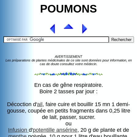
POUMONS
AVERTISSEMENT
Les préparations de plantes médicinales de ce site sont données pour information, en
cas de doute consultez votre médecin.
En cas de gêne respiratoire.
Boire 2 tasses par jour :
Décoction d'
ail
, faire cuire et bouillir 15 mn 1 demi-
gousse, coupée en petits fragments dans 0,25 litre
de lait, passer, sucrer.
ou
Infusion
d'
potentille ansérine
, 20 g de plante et de
menthe
poivrée, 10 g pour 1 litre d'eau bouillante,