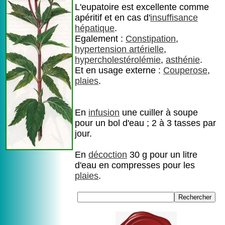
L'eupatoire est excellente comme
apéritif et en cas d'
insuffisance
hépatique
.
Egalement :
Constipation
,
hypertension artérielle
,
hypercholestérolémie
,
asthénie
.
Et en usage externe :
Couperose
,
plaies
.
En
infusion
une cuiller à soupe
pour un bol d'eau ; 2 à 3 tasses par
jour.
En
décoction
30 g pour un litre
d'eau en compresses pour les
plaies
.