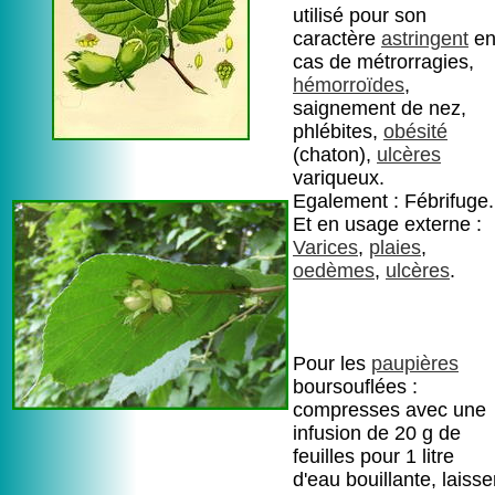
utilisé pour son
caractère
astringent
e
cas de métrorragies,
hémorroïdes
,
saignement de nez,
phlébites,
obésité
(chaton),
ulcères
variqueux.
Egalement : Fébrifuge.
Et en usage externe :
Varices
,
plaies
,
oedèmes
,
ulcères
.
Pour les
paupières
boursouflées :
compresses avec une
infusion de 20 g de
feuilles pour 1 litre
d'eau bouillante, laisse