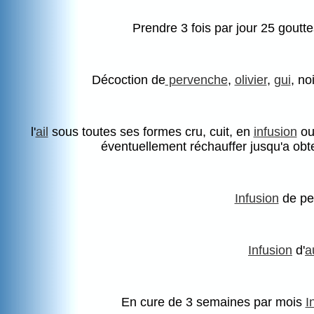
Prendre 3 fois par jour 25 goutt
Décoction de
pervenche
,
olivier
,
gui
, no
l'
ail
sous toutes ses formes cru, cuit, en
infusion
ou
éventuellement réchauffer jusqu'a obten
Infusion
de pel
Infusion
d'
a
En cure de 3 semaines par mois
I