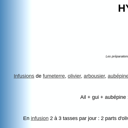
H
Les préparation
Infusions
de
fumeterre
,
olivier
,
arbousier
,
aubépin
Ail + gui + aubépine :
En
infusion
2 à 3 tasses par jour : 2 parts d'oliv