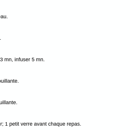
eau.
.
r 3 mn, infuser 5 mn.
uillante.
illante.
rer; 1 petit verre avant chaque repas.