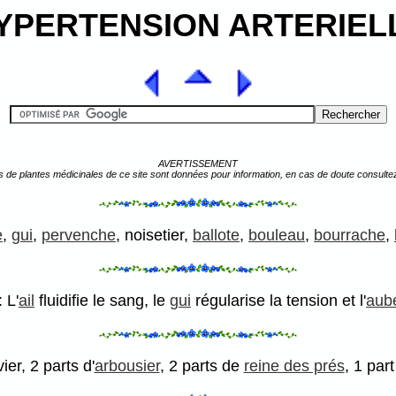
YPERTENSION ARTERIEL
AVERTISSEMENT
s de plantes médicinales de ce site sont données pour information, en cas de doute consulte
e
,
gui
,
pervenche
, noisetier,
ballote
,
bouleau
,
bourrache
,
 L'
ail
fluidifie le sang, le
gui
régularise la tension et l'
aub
ier, 2 parts d'
arbousier
, 2 parts de
reine des prés
, 1 part