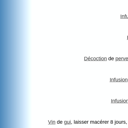
Inf
Décoction
de
perv
Infusion
Infusio
Vin
de
gui
, laisser macérer 8 jours,