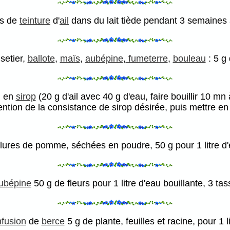
es de
teinture
d'
ail
dans du lait tiède pendant 3 semaines
isetier,
ballote
,
maïs
,
aubépine
,
fumeterre
,
bouleau
: 5 g
 en
sirop
(20 g d'ail avec 40 g d'eau, faire bouillir 10 mn
tion de la consistance de sirop désirée, puis mettre en b
ures de pomme, séchées en poudre, 50 g pour 1 litre d'e
ubépine
50 g de fleurs pour 1 litre d'eau bouillante, 3 tas
nfusion
de
berce
5 g de plante, feuilles et racine, pour 1 l