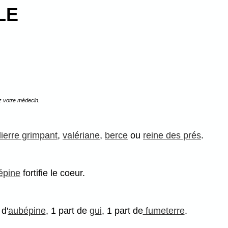
LE
z votre médecin.
lierre grimpant
,
valériane
,
berce
ou
reine des prés
.
épine
fortifie le coeur.
 d'
aubépine
, 1 part de
gui
, 1 part de
fumeterre
.