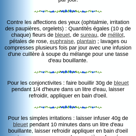
Contre les affections des yeux (ophtalmie, irritation
des paupières, orgelets) : Quantités égales (10 g de
chaque) fleurs de
bleuet
, de
sureau
, de
mélilot
,
pétales de rose,
euphraise
,
plantain
; lavages ou
compresses plusieurs fois par jour avec une infusion
d'une cuillère à soupe du mélange pour une tasse
d'eau bouillante.
Pour les conjonctivites : faire bouillir 30g de
bleuet
pendant 1/4 d'heure dans un litre d'eau, laisser
refroidir, appliquer en bain d'oeil.
Pour les simples irritations : laisser infuser 40g de
bleuet
pendant 10 minutes dans un litre d'eau
bouillante, laisser refroidir appliquer en bain d'oeil