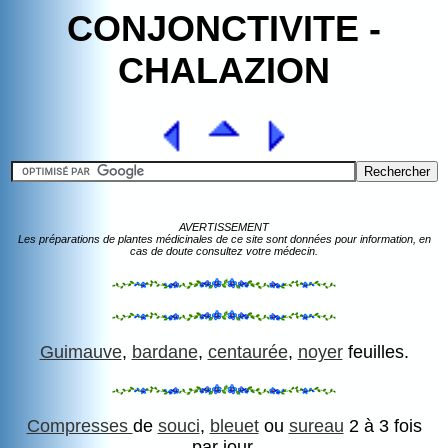
CONJONCTIVITE -
CHALAZION
AVERTISSEMENT
Les préparations de plantes médicinales de ce site sont données pour information, en
cas de doute consultez votre médecin.
Guimauve
,
bardane
,
centaurée
,
noyer
feuilles.
Compresses
de
souci
,
bleuet
ou
sureau
2 à 3 fois
par jour.