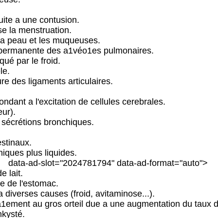
te a une contusion.
e la menstruation.
 la peau et les muqueuses.
 permanente des a1véo1es pulmonaires.
ué par le froid.
le.
re des ligaments articulaires.
ndant a l'excitation de cellules cerebrales.
ur).
s sécrétions bronchiques.
estinaux.
hiques plus liquides.
data-ad-slot="2024781794" data-ad-format="auto">
e lait.
e de l'estomac.
 diverses causes (froid, avitaminose...).
a1ement au gros orteil due a une augmentation du taux d
kysté.