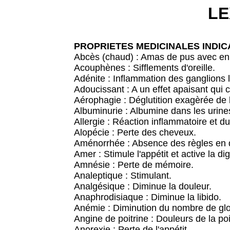
LE
PROPRIETES MEDICINALES INDIC
Abcès (chaud) : Amas de pus avec en 
Acouphènes : Sifflements d'oreille.
Adénite : Inflammation des ganglions
Adoucissant : A un effet apaisant qui 
Aérophagie : Déglutition exagèrée de 
Albuminurie : Albumine dans les urine
Allergie : Réaction inflammatoire et du
Alopécie : Perte des cheveux.
Aménorrhée : Absence des règles en 
Amer : Stimule l'appétit et active la di
Amnésie : Perte de mémoire.
Analeptique : Stimulant.
Analgésique : Diminue la douleur.
Anaphrodisiaque : Diminue la libido.
Anémie : Diminution du nombre de glo
Angine de poitrine : Douleurs de la poi
Anorexie : Perte de l'appétit.