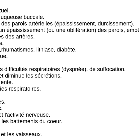
uel.
 muqueuse buccale.
e des parois artérielles (épaississement, durcissement).
t un épaississement (ou une oblitération) des parois, emp
es des artères.
s.
e,rhumatismes, lithiase, diabète.
que.
 difficultés respiratoires (dyspnée), de suffocation.
t diminue les sécrétions.
lente.
es respiratoires.
es.
.
 l'activité nerveuse.
e les battements du coeur.
et les vaisseaux.