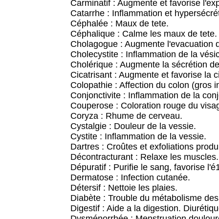
Carminatif : Augmente et favorise l'ex
Catarrhe : Inflammation et hypersécr
Céphalée : Maux de tete.
Céphalique : Calme les maux de tete.
Cholagogue : Augmente l'evacuation de
Cholecystite : Inflammation de la vésicu
Cholérique : Augmente la sécrétion de 
Cicatrisant : Augmente et favorise la c
Colopathie : Affection du colon (gros in
Conjonctivite : Inflammation de la conjo
Couperose : Coloration rouge du visage
Coryza : Rhume de cerveau.
Cystalgie : Douleur de la vessie.
Cystite : Inflammation de la vessie.
Dartres : Croûtes et exfoliations prod
Décontracturant : Relaxe les muscles.
Dépuratif : Purifie le sang, favorise l'
Dermatose : Infection cutanée.
Détersif : Nettoie les plaies.
Diabète : Trouble du métabolisme des
Digestif : Aide a la digestion. Diuréti
Dysménorrhée : Menstruation doulour