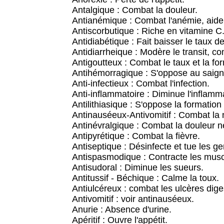
Antalgique : Combat la douleur.
Antianémique : Combat l'anémie, aide 
Antiscorbutique : Riche en vitamine C
Antidiabétique : Fait baisser le taux d
Antidiarrheique : Modère le transit, co
Antigoutteux : Combat le taux et la fo
Antihémorragique : S'oppose au saig
Anti-infectieux : Combat l'infection.
Anti-inflammatoire : Diminue l'inflamm
Antilithiasique : S'oppose la formation 
Antinauséeux-Antivomitif : Combat la
Antinévralgique : Combat la douleur 
Antipyrétique : Combat la fièvre.
Antiseptique : Désinfecte et tue les g
Antispasmodique : Contracte les musc
Antisudoral : Diminue les sueurs.
Antitussif - Béchique : Calme la toux.
Antiulcéreux : combat les ulcères diges
Antivomitif : voir antinauséeux.
Anurie : Absence d'urine.
Apéritif : Ouvre l'appétit.