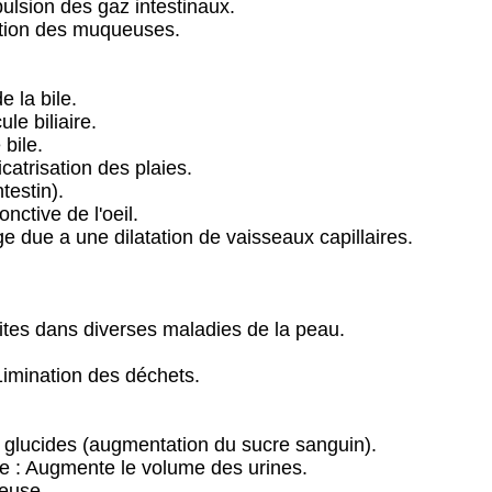
pulsion des gaz intestinaux.
étion des muqueuses.
 la bile.
le biliaire.
bile.
icatrisation des plaies.
testin).
nctive de l'oeil.
 due a une dilatation de vaisseaux capillaires.
uites dans diverses maladies de la peau.
é1imination des déchets.
 glucides (augmentation du sucre sanguin).
que : Augmente le volume des urines.
euse.