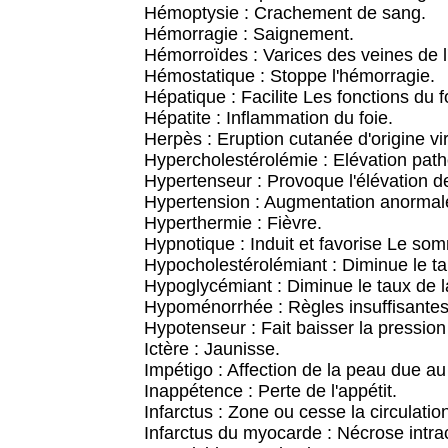
Hémoptysie : Crachement de sang.
Hémorragie : Saignement.
Hémorroïdes : Varices des veines de l
Hémostatique : Stoppe l'hémorragie.
Hépatique : Facilite Les fonctions du fo
Hépatite : Inflammation du foie.
Herpès : Eruption cutanée d'origine vir
Hypercholestérolémie : Elévation patho
Hypertenseur : Provoque l'élévation d
Hypertension : Augmentation anormale 
Hyperthermie : Fièvre.
Hypnotique : Induit et favorise Le som
Hypocholestérolémiant : Diminue le ta
Hypoglycémiant : Diminue le taux de l
Hypoménorrhée : Règles insuffisantes
Hypotenseur : Fait baisser la pressio
Ictère : Jaunisse.
Impétigo : Affection de la peau due a
Inappétence : Perte de l'appétit.
Infarctus : Zone ou cesse la circulati
Infarctus du myocarde : Nécrose intrac