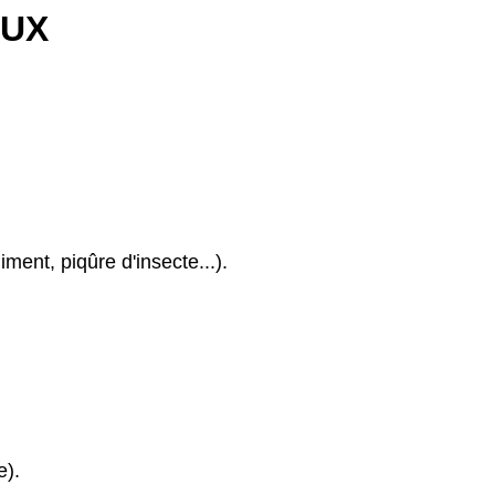
AUX
ment, piqûre d'insecte...).
e).