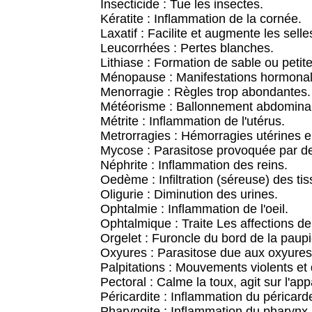
Insecticide : Tue les insectes.
Kératite : Inflammation de la cornée.
Laxatif : Facilite et augmente les selle
Leucorrhées : Pertes blanches.
Lithiase : Formation de sable ou petites
Ménopause : Manifestations hormonale
Menorragie : Règles trop abondantes.
Météorisme : Ballonnement abdominal 
Métrite : Inflammation de l'utérus.
Metrorragies : Hémorragies utérines e
Mycose : Parasitose provoquée par d
Néphrite : Inflammation des reins.
Oedème : Infiltration (séreuse) des tis
Oligurie : Diminution des urines.
Ophtalmie : Inflammation de l'oeil.
Ophtalmique : Traite Les affections de 
Orgelet : Furoncle du bord de la paupi
Oxyures : Parasitose due aux oxyures (
Palpitations : Mouvements violents et
Pectoral : Calme la toux, agit sur l'appa
Péricardite : Inflammation du péricard
Pharyngite : Inflammation du pharynx.