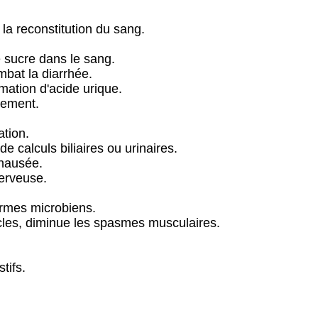
la reconstitution du sang.
.
e sucre dans le sang.
mbat la diarrhée.
rmation d'acide urique.
nement.
ation.
de calculs biliaires ou urinaires.
 nausée.
nerveuse.
ermes microbiens.
les, diminue les spasmes musculaires.
tifs.