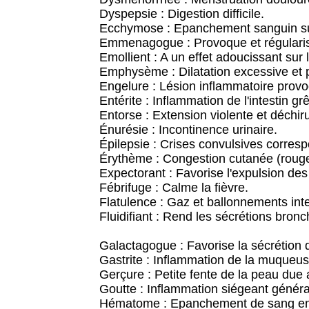
Dyspepsie : Digestion difficile.
Ecchymose : Epanchement sanguin sui
Emmenagogue : Provoque et régularis
Emollient : A un effet adoucissant sur
Emphysème : Dilatation excessive et
Engelure : Lésion inflammatoire provoq
Entérite : Inflammation de l'intestin grê
Entorse : Extension violente et déchiru
Énurésie : Incontinence urinaire.
Épilepsie : Crises convulsives correspo
Érythème : Congestion cutanée (rouge
Expectorant : Favorise l'expulsion de
Fébrifuge : Calme la fièvre.
Flatulence : Gaz et ballonnements int
Fluidifiant : Rend les sécrétions bronc
Galactagogue : Favorise la sécrétion d
Gastrite : Inflammation de la muqueus
Gerçure : Petite fente de la peau due a
Goutte : Inflammation siégeant génér
Hématome : Epanchement de sang en