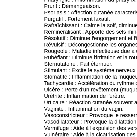
Prurit : Démangeaison.
Psoriasis : Affection cutanée caracte
Purgatif : Fortement laxatif.
Rafraîchissant : Calme la soif, diminu
Remineralisant : Apporte des sels min
Résolutif : Diminue l'engorgement et l
Révulsif : Décongestionne les organes
Rougeole : Maladie infectieuse due a 
Rubéfiant : Diminue l'irritation et la r
Sternutatoire : Fait éternuer.
Stimulant : Excite le système nerveux 
Stomatite : Inflammation de la muque
Tachycardie : Accélération du rythme 
Ulcère : Perte d'un revêtement (muque
Urétrite : Inflammation de l'urètre.
Urticaire : Réaction cutanée souvent a
Vaginite : Inflammation du vagin.
Vasoconstricteur : Provoque le resse
Vasodilatateur : Provoque la dilatatio
Vermifuge : Aide à l'expulsion des vers
Vulnéraire : Aide à la cicatrisation des