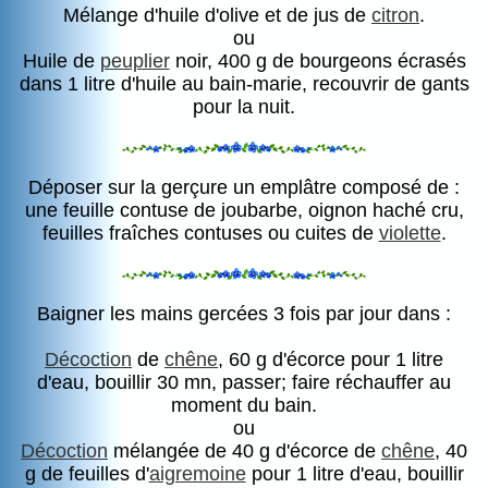
Mélange d'huile d'olive et de jus de
citron
.
ou
Huile de
peuplier
noir, 400 g de bourgeons écrasés
dans 1 litre d'huile au bain-marie, recouvrir de gants
pour la nuit.
Déposer sur la gerçure un emplâtre composé de :
une feuille contuse de joubarbe, oignon haché cru,
feuilles fraîches contuses ou cuites de
violette
.
Baigner les mains gercées 3 fois par jour dans :
Décoction
de
chêne
, 60 g d'écorce pour 1 litre
d'eau, bouillir 30 mn, passer; faire réchauffer au
moment du bain.
ou
Décoction
mélangée de 40 g d'écorce de
chêne
, 40
g de feuilles d'
aigremoine
pour 1 litre d'eau, bouillir