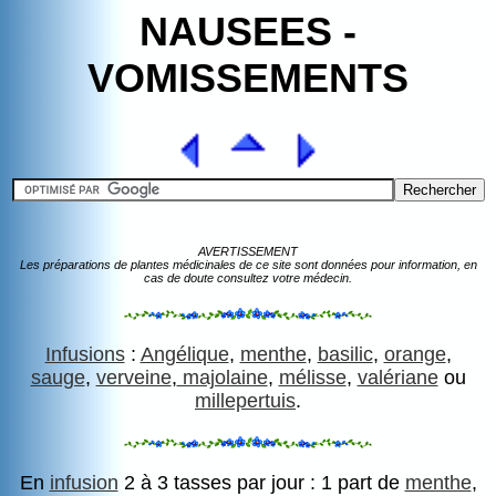
NAUSEES -
VOMISSEMENTS
AVERTISSEMENT
Les préparations de plantes médicinales de ce site sont données pour information, en
cas de doute consultez votre médecin.
Infusions
:
Angélique
,
menthe
,
basilic
,
orange
,
sauge
,
verveine
,
majolaine
,
mélisse
,
valériane
ou
millepertuis
.
En
infusion
2 à 3 tasses par jour : 1 part de
menthe
,