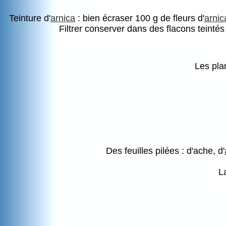
Teinture
d'
arnica
: bien écraser 100 g de fleurs d'
arnic
Filtrer conserver dans des flacons teinté
Les pla
Des feuilles pilées : d'ache, d'
L