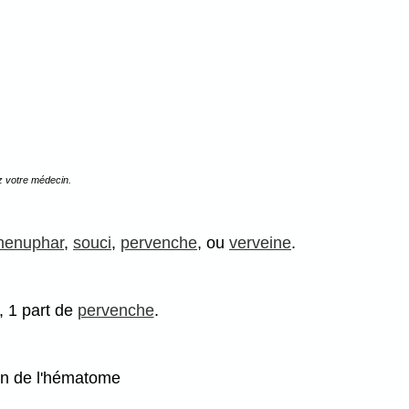
z votre médecin.
nenuphar
,
souci
,
pervenche
, ou
verveine
.
, 1 part de
pervenche
.
on de l'hématome