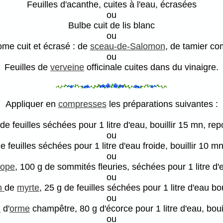
Feuilles d'acanthe, cuites à l'eau, écrasées
ou
Bulbe cuit de lis blanc
ou
me cuit et écrasé : de
sceau-de-Salomon
, de tamier c
ou
Feuilles de
verveine
officinale cuites dans du vinaigre.
Appliquer en
compresses
les préparations suivantes :
de feuilles séchées pour 1 litre d'eau, bouillir 15 mn, repo
ou
de feuilles séchées pour 1 litre d'eau froide, bouillir 10 mn,
ou
sope
, 100 g de sommités fleuries, séchées pour 1 litre d'
ou
on
de
myrte
, 25 g de feuilles séchées pour 1 litre d'eau bou
ou
n
d'
orme
champêtre, 80 g d'écorce pour 1 litre d'eau, boui
ou