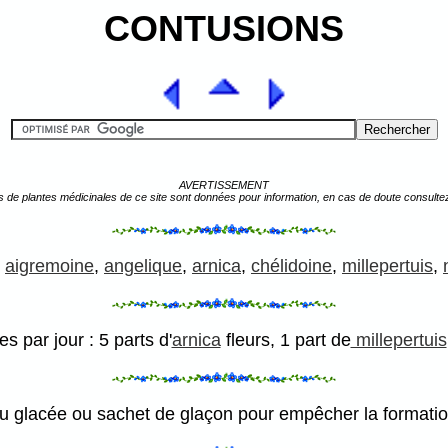
CONTUSIONS
AVERTISSEMENT
s de plantes médicinales de ce site sont données pour information, en cas de doute consulte
,
aigremoine
,
angelique
,
arnica
,
chélidoine
,
millepertuis
,
s par jour : 5 parts d'
arnica
fleurs, 1 part de
millepertuis
u glacée ou sachet de glaçon pour empêcher la formati