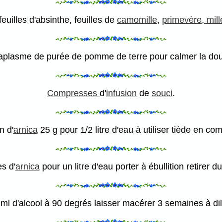
euilles d'absinthe, feuilles de
camomille
,
primevère
,
mill
aplasme
de purée de pomme de terre pour calmer la dou
Compresses
d'
infusion
de
souci
.
on
d'
arnica
25 g pour 1/2 litre d'eau à utiliser tiède en c
s d'
arnica
pour un litre d'eau porter à ébullition retirer
l d'alcool à 90 degrés laisser macérer 3 semaines à dilu