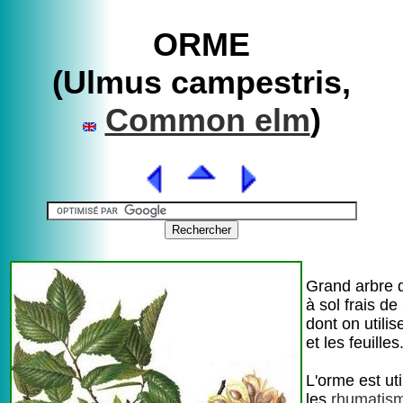
ORME
(Ulmus campestris,
Common elm
)
Grand arbre 
à sol frais d
dont on utilis
et les feuilles
L'orme est uti
les
rhumatis