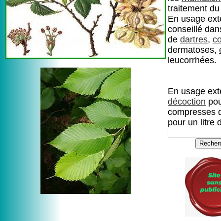
traitement d
En usage exte
conseillé dan
de
dartres
,
c
dermatoses,
leucorrhées.
En usage ext
décoction
pou
compresses d
pour un litre 