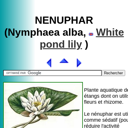
NENUPHAR
(Nymphaea alba,
White
pond lily
)
Plante aquatique d
étangs dont on util
fleurs et rhizome.
Le nénuphar est uti
comme sédatif (po
réduire l'activité