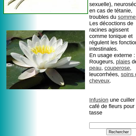
sexuelle), neuroséd
en cas de tétanie,
troubles du
sommei
Les décoctions de
racines agissent
comme tonique et
régulent les foncti
intestinales.
En usage externe :
Rougeurs,
plaies
de
peau
,
couperose
,
leucorrhées,
soins
cheveux
.
Infusion
une cuiller
café de fleurs pour
tasse