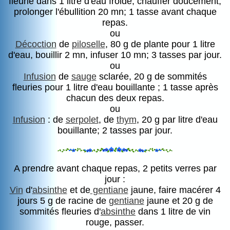
fleurie dans 1 litre d'eau froide, chauffer doucement,
prolonger l'ébullition 20 mn; 1 tasse avant chaque
repas.
ou
Décoction
de
piloselle
, 80 g de plante pour 1 litre
d'eau, bouillir 2 mn, infuser 10 mn; 3 tasses par jour.
ou
Infusion
de
sauge
sclarée, 20 g de sommités
fleuries pour 1 litre d'eau bouillante ; 1 tasse après
chacun des deux repas.
ou
Infusion
: de
serpolet
, de
thym
, 20 g par litre d'eau
bouillante; 2 tasses par jour.
A prendre avant chaque repas, 2 petits verres par
jour :
Vin
d'
absinthe
et de
gentiane
jaune, faire macérer 4
jours 5 g de racine de
gentiane
jaune et 20 g de
sommités fleuries d'
absinthe
dans 1 litre de vin
rouge, passer.