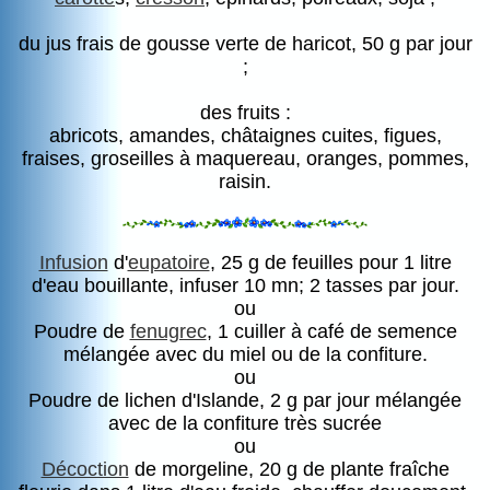
du jus frais de gousse verte de haricot, 50 g par jour
;
des fruits :
abricots, amandes, châtaignes cuites, figues,
fraises, groseilles à maquereau, oranges, pommes,
raisin.
Infusion
d'
eupatoire
, 25 g de feuilles pour 1 litre
d'eau bouillante, infuser 10 mn; 2 tasses par jour.
ou
Poudre de
fenugrec
, 1 cuiller à café de semence
mélangée avec du miel ou de la confiture.
ou
Poudre de lichen d'Islande, 2 g par jour mélangée
avec de la confiture très sucrée
ou
Décoction
de morgeline, 20 g de plante fraîche