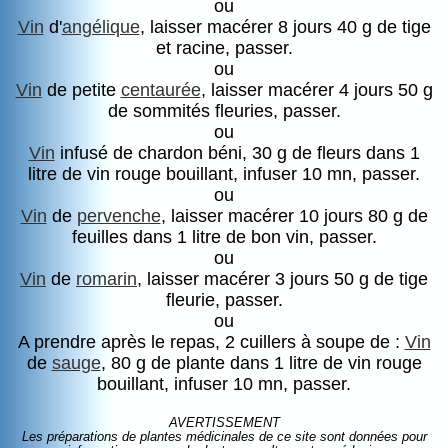
ou
Vin
d'
angélique
, laisser macérer 8 jours 40 g de tige
et racine, passer.
ou
Vin
de petite
centaurée
, laisser macérer 4 jours 50 g
de sommités fleuries, passer.
ou
Vin
infusé de chardon béni, 30 g de fleurs dans 1
litre de vin rouge bouillant, infuser 10 mn, passer.
ou
Vin
de
pervenche
, laisser macérer 10 jours 80 g de
feuilles dans 1 litre de bon vin, passer.
ou
Vin
de
romarin
, laisser macérer 3 jours 50 g de tige
fleurie, passer.
ou
A prendre après le repas, 2 cuillers à soupe de :
Vin
de
sauge
, 80 g de plante dans 1 litre de vin rouge
bouillant, infuser 10 mn, passer.
AVERTISSEMENT
Les préparations de plantes médicinales de ce site sont données pour