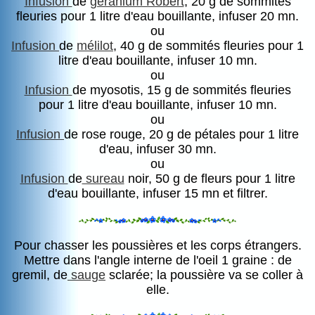
Infusion
de
géranium Robert
, 20 g de sommités
fleuries pour 1 litre d'eau bouillante, infuser 20 mn.
ou
Infusion
de
mélilot
, 40 g de sommités fleuries pour 1
litre d'eau bouillante, infuser 10 mn.
ou
Infusion
de myosotis, 15 g de sommités fleuries
pour 1 litre d'eau bouillante, infuser 10 mn.
ou
Infusion
de rose rouge, 20 g de pétales pour 1 litre
d'eau, infuser 30 mn.
ou
Infusion
de
sureau
noir, 50 g de fleurs pour 1 litre
d'eau bouillante, infuser 15 mn et filtrer.
Pour chasser les poussières et les corps étrangers.
Mettre dans l'angle interne de l'oeil 1 graine : de
gremil, de
sauge
sclarée; la poussière va se coller à
elle.