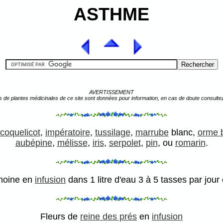
ASTHME
AVERTISSEMENT
s de plantes médicinales de ce site sont données pour information, en cas de doute consulte
coquelicot
,
impératoire
,
tussilage
,
marrube
blanc,
orme 
aubépine
,
mélisse
,
iris
,
serpolet
,
pin
, ou
romarin
.
emoine en
infusion
dans 1 litre d'eau 3 à 5 tasses par jour 
Fleurs de
reine des prés
en
infusion