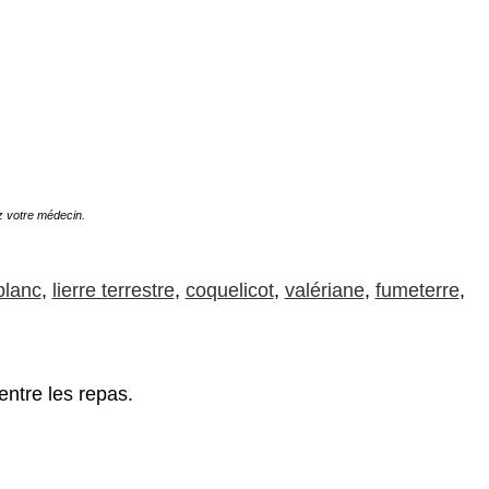
z votre médecin.
blanc
,
lierre terrestre
,
coquelicot
,
valériane
,
fumeterre
,
entre les repas.