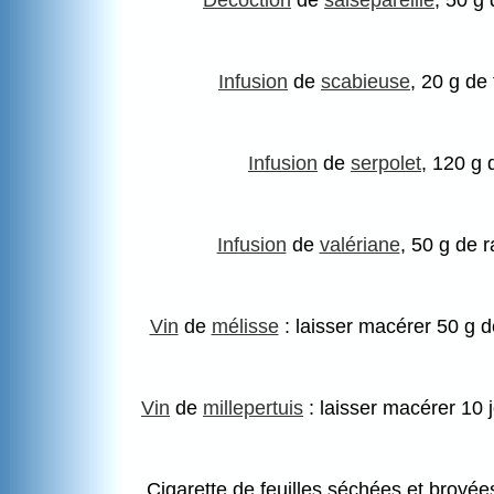
Décoction
de
salsepareille
, 50 g 
Infusion
de
scabieuse
, 20 g de 
Infusion
de
serpolet
, 120 g 
Infusion
de
valériane
, 50 g de 
Vin
de
mélisse
: laisser macérer 50 g d
Vin
de
millepertuis
: laisser macérer 10 j
Cigarette de feuilles séchées et broyées