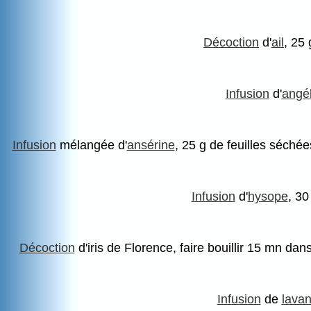
Décoction
d'
ail
, 25 
Infusion
d'
angé
Infusion
mélangée d'
ansérine
, 25 g de feuilles séché
Infusion
d'
hysope
, 30
Décoction
d'iris de Florence, faire bouillir 15 mn dan
Infusion
de
lava