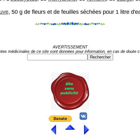
uve
, 50 g de fleurs et de feuilles séchées pour 1 litre d'e
AVERTISSEMENT
ntes médicinales de ce site sont données pour information, en cas de doute 