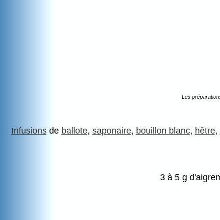
Les préparation
Infusions
de
ballote
,
saponaire
,
bouillon blanc
,
hêtre
,
3 à 5 g d'aigr