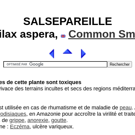
SALSEPAREILLE
ilax aspera,
Common Smi
ies de cette plante sont toxiques
ivace des terrains incultes et secs des regions méditer
est utilisée en cas de rhumatisme et de maladie de
peau
.
odisiaques
, en Amazonie pour accroître la virilité et tra
s de
grippe
,
anorexie
,
goutte
.
ne :
Eczéma
, ulcère variqueux.