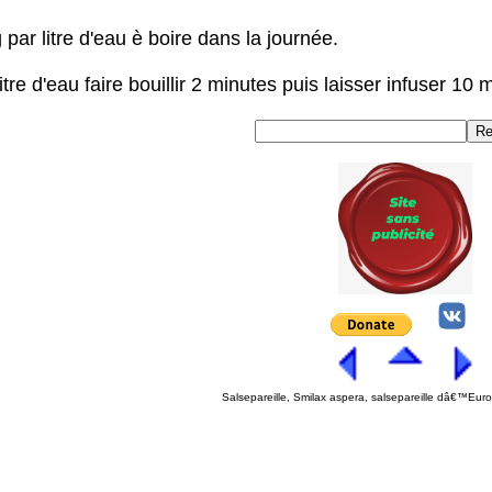
par litre d'eau è boire dans la journée.
tre d'eau faire bouillir 2 minutes puis laisser infuser 10 m
Salsepareille, Smilax aspera, salsepareille dâ€™Euro