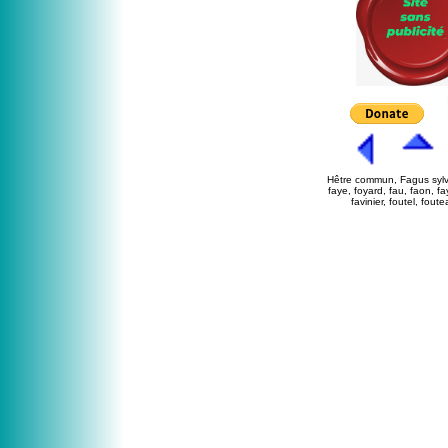
Hêtre commun, Fagus sylva
faye, foyard, fau, faon, f
favinier, foutel, fout