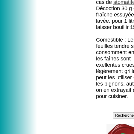
cas de
stomatit
Décoction 30 g 
fraîche essuyée
lavée, pour 1 lit
laisser bouillir 
Comestible : Le
feuilles tendre 
consomment en
les faînes sont
exellentes crue
légèrement gril
peut les utilis
les pignons, aut
on en extrayait d
pour cuisiner.