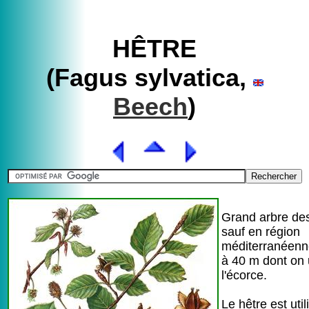
HÊTRE
(Fagus sylvatica,
Beech
)
Grand arbre des
sauf en région
méditerranéenn
à 40 m dont on u
l'écorce.
Le hêtre est uti