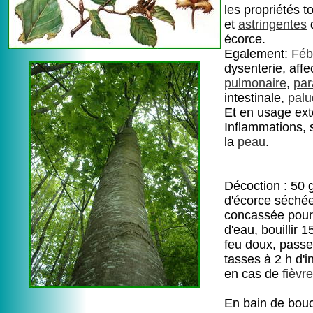
les propriétés t
et
astringentes
écorce.
Egalement:
Féb
dysenterie, affe
pulmonaire
,
par
intestinale,
pal
Et en usage ext
Inflammations, 
la
peau
.
Décoction : 50 
d'écorce séché
concassée pour 
d'eau, bouillir 
feu doux, passe
tasses à 2 h d'i
en cas de
fièvre
En bain de bou