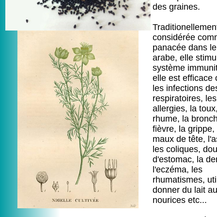
des graines.
Traditionellemen
considérée com
panacée dans l
arabe, elle stimu
système immunit
elle est efficace
les infections de
respiratoires, les
allergies, la toux,
rhume, la bronchi
fièvre, la grippe,
maux de tête, l'
les coliques, do
d'estomac, la de
l'eczéma, les
rhumatismes, uti
donner du lait a
nourices etc...