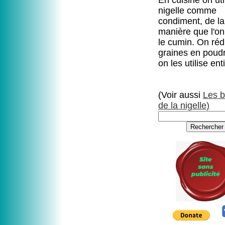
En cuisine on uti
nigelle comme
condiment, de 
manière que l'on 
le cumin. On rédu
graines en poud
on les utilise ent
(Voir aussi
Les b
de la nigelle)