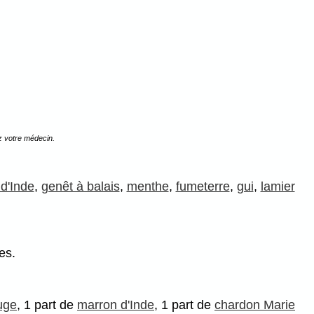
z votre médecin.
d'Inde
,
genêt à balais
,
menthe
,
fumeterre
,
gui
,
lamier
es.
uge
, 1 part de
marron d'Inde
, 1 part de
chardon Marie