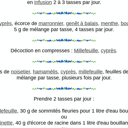
en
infusion
2 à 3 tasses par jour.
yprès
, écorce de
marronnier
,
genêt à balais
,
menthe
,
bou
5 g de mélange par tasse, 4 tasses par jour.
Décoction en compresses :
Millefeuille
,
cyprès
.
es de
noisetier
,
hamamélis
,
cyprès
,
millefeuille
, feuilles d
mélange par tasse, plusieurs fois par jour.
Prendre 2 tasses par jour :
lefeuille
, 30 g de sommités fleuries pour 1 litre d'eau bou
ou
inette
, 40 g d'écorce de racine dans 1 litre d'eau bouilla