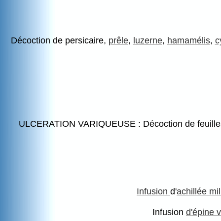
Décoction de persicaire,
prêle
,
luzerne
,
hamamélis
,
c
ULCERATION VARIQUEUSE : Décoction de feuill
Infusion
d'
achillée mil
Infusion
d'épine v