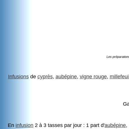
Les préparation
Infusions
de
cyprès
,
aubépine
,
vigne rouge
,
millefeui
Ga
En
infusion
2 à 3 tasses par jour : 1 part d'
aubépine
,