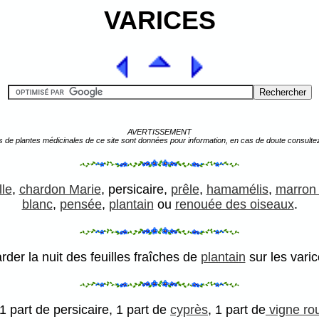
VARICES
AVERTISSEMENT
s de plantes médicinales de ce site sont données pour information, en cas de doute consulte
lle
,
chardon Marie
, persicaire,
prêle
,
hamamélis
,
marron 
blanc
,
pensée
,
plantain
ou
renouée des oiseaux
.
rder la nuit des feuilles fraîches de
plantain
sur les varic
 1 part de persicaire, 1 part de
cyprès
, 1 part de
vigne ro