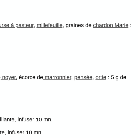
rse à pasteur
,
millefeuille
, graines de
chardon Marie
:
e
noyer
, écorce de
marronnier
,
pensée
,
ortie
: 5 g de
illante, infuser 10 mn.
nte, infuser 10 mn.