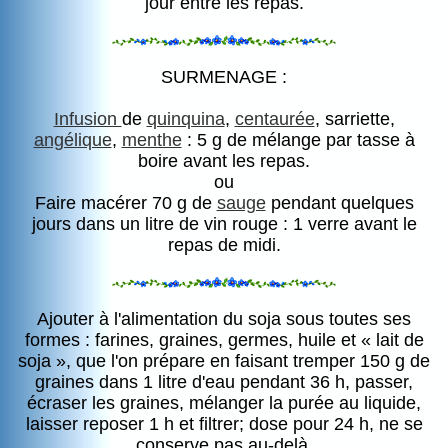
jour entre les repas.
SURMENAGE :
Infusion
de
quinquina
,
centaurée
, sarriette,
angélique
,
menthe
: 5 g de mélange par tasse à
boire avant les repas.
ou
Faire macérer 70 g de
sauge
pendant quelques
jours dans un litre de vin rouge : 1 verre avant le
repas de midi.
Ajouter à l'alimentation du soja sous toutes ses
formes : farines, graines, germes, huile et « lait de
soja », que l'on prépare en faisant tremper 150 g de
graines dans 1 litre d'eau pendant 36 h, passer,
écraser les graines, mélanger la purée au liquide,
laisser reposer 1 h et filtrer; dose pour 24 h, ne se
conserve pas au-delà.