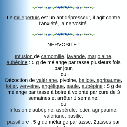
Le
millepertuis
est un antidépresseur, il agit contre
l'anxiété, la nervosité.
NERVOSITE :
Infusion
de
camomille
,
lavande
,
marjolaine
,
aubépine
: 5 g de mélange par tasse plusieurs fois
par jour.
ou
Décoction de
valériane
, pivoine,
ballote
,
agripaume
,
lotier
,
verveine
,
angélique
,
saule
,
aubépine
: 5 g de
mélange par tasse à boire à volonté par cure de 3
semaines et arrêter 1 semaine.
ou
Infusion
d'
aubépine
,
aspérule
,
lotier
,
agripaume
,
valériane
,
basilic
,
passiflore
: 5 g de mélange par tasse, 2tasses par