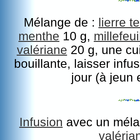
Mélange de :
lierre t
menthe
10 g,
millefeui
valériane
20 g, une cui
bouillante, laisser inf
jour (à jeun 
Infusion
avec un mél
valéria