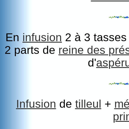
En
infusion
2 à 3 tasses 
2 parts de
reine des pré
d'
aspéru
Infusion
de
tilleul
+
mé
pr