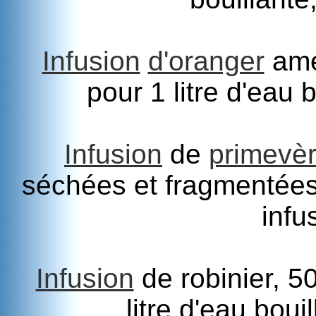
Infusion
d'oranger
amer
pour 1 litre d'eau 
Infusion
de
primevè
séchées et fragmentées p
infu
Infusion
de robinier, 5
litre d'eau boui