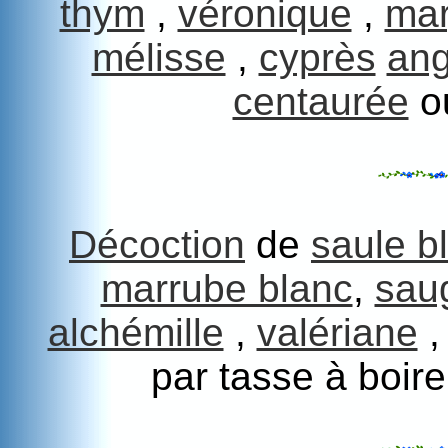
thym
,
véronique
,
mar
mélisse
,
cyprès
ang
centaurée
o
Décoction
de
saule b
marrube blanc
,
sau
alchémille
,
valériane
par tasse à boir