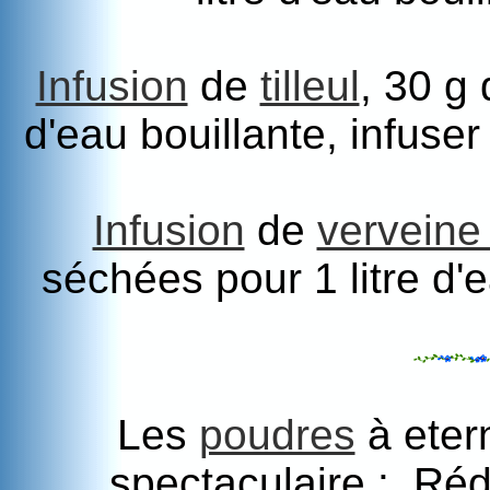
Infusion
de
tilleul
, 30 g 
d'eau bouillante, infus
Infusion
de
verveine
séchées pour 1 litre d'e
Les
poudres
à eter
spectaculaire : Rédu