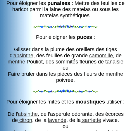
Pour éloigner les
punaises
: Mettre des feuilles de
haricot parmi la laine des matelas ou sous les
matelas synthétiques.
Pour éloigner les
puces
:
Glisser dans la plume des oreillers des tiges
d'
absinthe
, des feuilles de grande
camomille
, de
menthe
Pouliot, des sommités fleuries de tanaisie
ou
Faire brûler dans les pièces des fleurs de
menthe
poivrée.
Pour éloigner les mites et les
moustiques
utiliser :
De l'
absinthe
, de l'aspérule odorante, des écorces
de
citron
, de la
lavande
, de la
sarriette
vivace.
ou