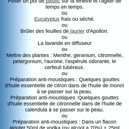
Poser un pot de
basilic
sur la fenêtre et l'agiter de
temps en temps.
ou
Eucalyptus
frais ou séché.
ou
Brûler des feuilles de
laurier
d'Apollon.
ou
La lavande en diffuseur
ou
Mettre des plantes : Menthe, geranium, citronnelle,
pelargonium, l'aurone, l'aspérule odorante, le
cerfeuil tubéreux.
ou
Préparation anti-moustiques : Quelques gouttes
d'huile essentielle de citron dans de l'huile de monoï
à se passer sur la peau.
Préparation anti-moustiques :Quelques gouttes
d'huile essentielle de citronnelle dans de l'huile de
calendula à se passer sur le peau.
ou
Préparation anti-moustiques : Dans un flacon
ajouter 50ml de vodka (ou alcool a 70%) + 25ml