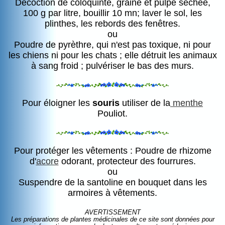
Décoction de coloquinte, graine et pulpe séchée,
100 g par litre, bouillir 10 mn; laver le sol, les
plinthes, les rebords des fenêtres.
ou
Poudre de pyrèthre, qui n'est pas toxique, ni pour
les chiens ni pour les chats ; elle détruit les animaux
à sang froid ; pulvériser le bas des murs.
Pour éloigner les
souris
utiliser de la
menthe
Pouliot.
Pour protéger les vêtements : Poudre de rhizome
d'
acore
odorant, protecteur des fourrures.
ou
Suspendre de la santoline en bouquet dans les
armoires à vêtements.
AVERTISSEMENT
Les préparations de plantes médicinales de ce site sont données pour