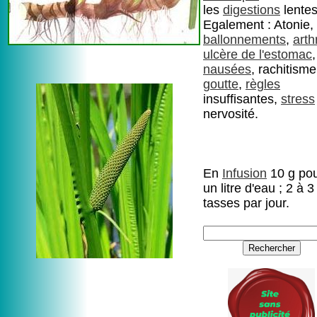
les
digestions
lentes
Egalement : Atonie,
ballonnements
,
arth
ulcère de l'estomac
,
nausées
, rachitisme
goutte
,
règles
insuffisantes,
stress
nervosité.
En
Infusion
10 g po
un litre d'eau ; 2 à 3
tasses par jour.