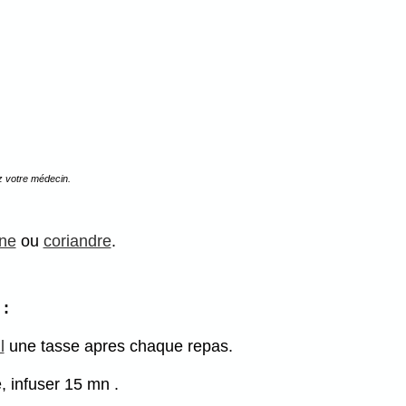
z votre médecin.
ine
ou
coriandre
.
 :
l
une tasse apres chaque repas.
, infuser 15 mn .