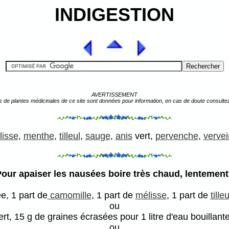
INDIGESTION
AVERTISSEMENT
s de plantes médicinales de ce site sont données pour information, en cas de doute consulte
lisse
,
menthe
,
tilleul
,
sauge
,
anis
vert,
pervenche
,
verve
our apaiser les nausées boire très chaud, lentement
e, 1 part de
camomille
, 1 part de
mélisse
, 1 part de
tilleu
ou
rt, 15 g de graines écrasées pour 1 litre d'eau bouillante
ou