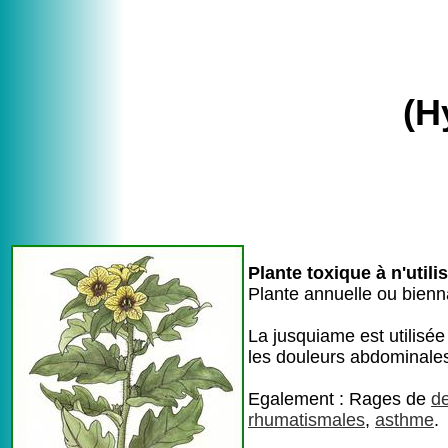
(H
Plante toxique à n'utili
Plante annuelle ou biennal
La jusquiame est utilisée
les douleurs abdominale
Egalement : Rages de
d
rhumatismales
,
asthme
.