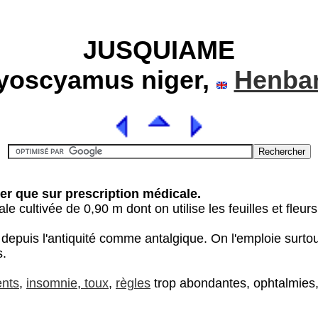
JUSQUIAME
yoscyamus niger,
Henba
ser que sur prescription médicale.
e cultivée de 0,90 m dont on utilise les feuilles et fleurs
 depuis l'antiquité comme antalgique. On l'emploie surtout
s.
ents
,
insomnie
,
toux
,
règles
trop abondantes, ophtalmies