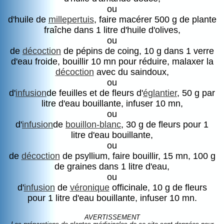
ou
d'huile de
millepertuis
, faire macérer 500 g de plante
fraîche dans 1 litre d'huile d'olives,
ou
de
décoction
de pépins de coing, 10 g dans 1 verre
d'eau froide, bouillir 10 mn pour réduire, malaxer la
décoction
avec du saindoux,
ou
d'
infusion
de feuilles et de fleurs d'
églantier
, 50 g par
litre d'eau bouillante, infuser 10 mn,
ou
d'
infusion
de
bouillon-blanc
, 30 g de fleurs pour 1
litre d'eau bouillante,
ou
de
décoction
de psyllium, faire bouillir, 15 mn, 100 g
de graines dans 1 litre d'eau,
ou
d'
infusion
de
véronique
officinale, 10 g de fleurs
pour 1 litre d'eau bouillante, infuser 10 mn.
AVERTISSEMENT