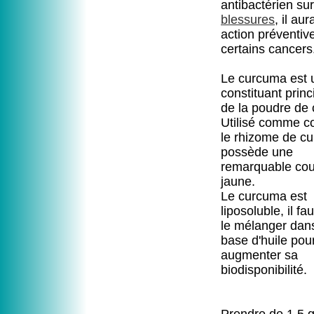
antibactérien sur
blessures
, il aur
action préventiv
certains cancers
Le curcuma est 
constituant prin
de la poudre de 
Utilisé comme co
le rhizome de c
possède une
remarquable cou
jaune.
Le curcuma est
liposoluble, il fa
le mélanger dan
base d'huile pou
augmenter sa
biodisponibilité.