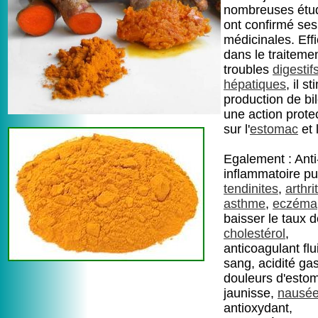
nombreuses étu
ont confirmé ses
médicinales. Eff
dans le traiteme
troubles
digestif
hépatiques
, il s
production de bil
une action protec
sur l'
estomac
et 
Egalement : Anti
inflammatoire pu
tendinites
,
arthri
asthme
,
eczéma
baisser le taux 
cholestérol
,
anticoagulant flui
sang, acidité gas
douleurs d'esto
jaunisse,
nausé
antioxydant,