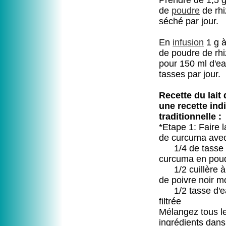
Prendre de 1,5 g
de
poudre
de rh
séché par jour.
En
infusion
1 g à
de poudre de rh
pour 150 ml d'ea
tasses par jour.
Recette du lait 
une recette ind
traditionnelle :
*Etape 1: Faire l
de curcuma ave
1/4 de tasse 
curcuma en pou
1/2 cuillère à
de poivre noir m
1/2 tasse d'e
filtrée
Mélangez tous l
ingrédients dan