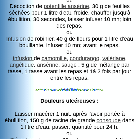
Décoction de
potentille ansérine
, 30 g de feuilles
séchées pour 1 litre d'eau froide, chauffer jusqu'à
ébullition, 30 secondes, laisser infuser 10 mn; loin
des repas.
ou
Infusion
de robinier, 40 g de fleurs pour 1 litre d'eau
bouillante, infuser 10 mn; avant le repas.
ou
Infusion
de
camomille
,
condurango
,
valériane
,
angélique
,
ansérine
,
sauge
: 5 g de mélange par
tasse, 1 tasse avant les repas et 1à 2 fois par jour
entre les repas.
Douleurs ulcéreuses :
Laisser macérer 1 nuit, après l'avoir portée à
ébullition, 150 g de racine de grande
consoude
dans
1 litre d'eau, passer; quantité pour 24 h.
ou