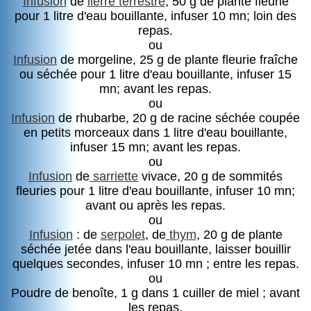
Infusion
de
lierre terrestre
, 50 g de plante fleurie
pour 1 litre d'eau bouillante, infuser 10 mn; loin des
repas.
ou
Infusion
de morgeline, 25 g de plante fleurie fraîche
ou séchée pour 1 litre d'eau bouillante, infuser 15
mn; avant les repas.
ou
Infusion
de rhubarbe, 20 g de racine séchée coupée
en petits morceaux dans 1 litre d'eau bouillante,
infuser 15 mn; avant les repas.
ou
Infusion
de
sarriette
vivace, 20 g de sommités
fleuries pour 1 litre d'eau bouillante, infuser 10 mn;
avant ou après les repas.
ou
Infusion
: de
serpolet
, de
thym
, 20 g de plante
séchée jetée dans l'eau bouillante, laisser bouillir
quelques secondes, infuser 10 mn ; entre les repas.
ou
Poudre de benoîte, 1 g dans 1 cuiller de miel ; avant
les repas.