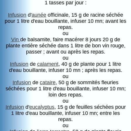
1 tasses par jour :
Infusion
d'
aunée
officinale, 15 g de racine séchée
pour 1 litre d'eau bouillante, infuser 10 mn; avant les
repas.
ou
Vin
de balsamite, faire macérer 8 jours 20 g de
plante entière séchée dans 1 litre de bon vin rouge,
passer ; avant ou après les repas.
ou
Infusion
de
calament
, 40 g de plante pour 1 litre
d'eau bouillante, infuser 10 mn ; après les repas.
ou
Infusion
de
cataire
, 50 g de sommités fleuries
séchées pour 1 litre d'eau bouillante, infuser 10 mn;
loin des repas.
ou
Infusion
d'
eucalyptus
, 15 g de feuilles séchées pour
1 litre d'eau bouillante, infuser 10 mn; entre les
repas.
ou