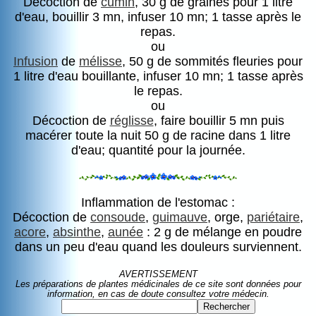
Décoction de
cumin
, 30 g de graines pour 1 litre
d'eau, bouillir 3 mn, infuser 10 mn; 1 tasse après le
repas.
ou
Infusion
de
mélisse
, 50 g de sommités fleuries pour
1 litre d'eau bouillante, infuser 10 mn; 1 tasse après
le repas.
ou
Décoction de
réglisse
, faire bouillir 5 mn puis
macérer toute la nuit 50 g de racine dans 1 litre
d'eau; quantité pour la journée.
Inflammation de l'estomac :
Décoction de
consoude
,
guimauve
, orge,
pariétaire
,
acore
,
absinthe
,
aunée
: 2 g de mélange en poudre
dans un peu d'eau quand les douleurs surviennent.
AVERTISSEMENT
Les préparations de plantes médicinales de ce site sont données pour
information, en cas de doute consultez votre médecin.