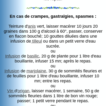
En cas de crampes, gastralgies, spasmes :
Teinture d'
anis
vert, laisser macérer 10 jours 20
graines dans 100 g d'alcool à 60°, passer, conserver
en flacon bouché; 10 gouttes diluées dans une
infusion de
tilleul
ou dans un petit verre d'eau
sucrée.
ou
Infusion
de
basilic
, 20 g de plante pour 1 litre d'eau
bouillante, infuser 15 mn; après le repas.
ou
Infusion
de
marjolaine
, 30 g de sommités fleuries et
de feuilles pour 1 litre d'eau bouillante, infuser 10
mn; entre les repas.
ou
Vin
d'
origan
, laisser macérer, 1 semaine, 50 g de
sommités fleuries dans 1 litre de bon vin rouge;
passer; 1 petit verre pendant le repas.
ou