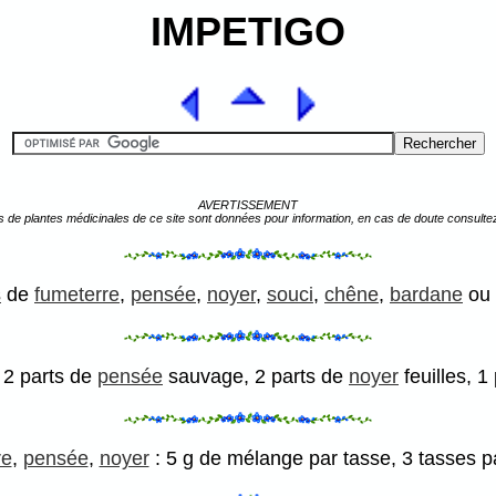
IMPETIGO
AVERTISSEMENT
s de plantes médicinales de ce site sont données pour information, en cas de doute consulte
s
de
fumeterre
,
pensée
,
noyer
,
souci
,
chêne
,
bardane
ou
: 2 parts de
pensée
sauvage, 2 parts de
noyer
feuilles, 1
re
,
pensée
,
noyer
: 5 g de mélange par tasse, 3 tasses pa