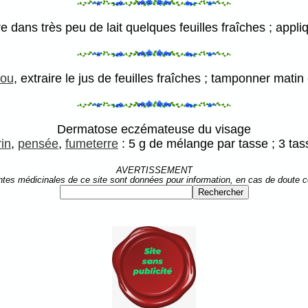
ire dans très peu de lait quelques feuilles fraîches ; app
ou
, extraire le jus de feuilles fraîches ; tamponner matin 
Dermatose eczémateuse du visage
in
,
pensée
,
fumeterre
: 5 g de mélange par tasse ; 3 tas
AVERTISSEMENT
ntes médicinales de ce site sont données pour information, en cas de doute 