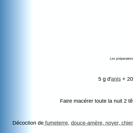
Les préparation
5 g d'
anis
+ 20
Faire macérer toute la nuit 2 t
Décoction de
fumeterre
,
douce-amère
,
noyer
,
chie