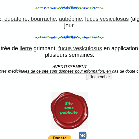
,
eupatoire
,
bourrache
,
aubépine
,
fucus vesiculosus
(alg
jour.
ntrée de
lierre
grimpant,
fucus vesiculosus
en application 
plusieurs semaines.
AVERTISSEMENT
ntes médicinales de ce site sont données pour information, en cas de doute 