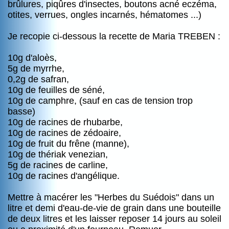
brûlures, piqûres d'insectes, boutons acné eczéma,
otites, verrues, ongles incarnés, hématomes ...)
Je recopie ci-dessous la recette de Maria TREBEN :
10g d'aloès,
5g de myrrhe,
0,2g de safran,
10g de feuilles de séné,
10g de camphre, (sauf en cas de tension trop
basse)
10g de racines de rhubarbe,
10g de racines de zédoaire,
10g de fruit du frêne (manne),
10g de thériak venezian,
5g de racines de carline,
10g de racines d'angélique.
Mettre à macérer les "Herbes du Suédois" dans un
litre et demi d'eau-de-vie de grain dans une bouteille
de deux litres et les laisser reposer 14 jours au soleil