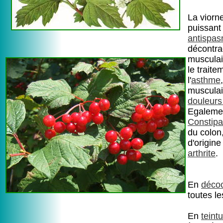
La viorne
puissant
antispa
décontra
musculai
le traite
l'
asthme
musculai
douleurs
Egalemen
Constipa
du colon,
d'origin
arthrite
.
En
décoc
toutes le
En
teint