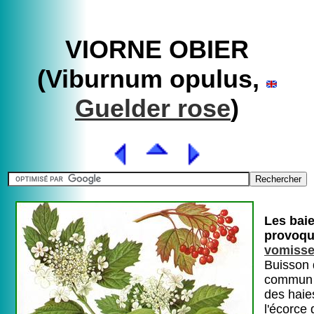
VIORNE OBIER
(Viburnum opulus,
Guelder rose
)
Les baie
provoqu
vomiss
Buisson 
commun 
des haies
l'écorce