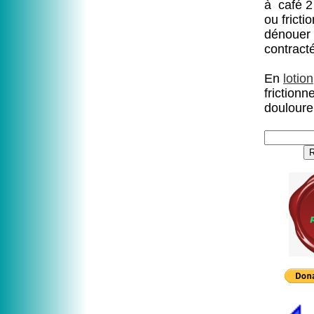
à café 2 
ou fricti
dénouer 
contract
En
lotion
frictionn
douloure