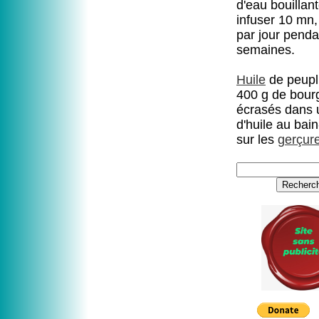
d'eau bouillant
infuser 10 mn,
par jour penda
semaines.
Huile
de peupli
400 g de bour
écrasés dans u
d'huile au bain
sur les
gerçur