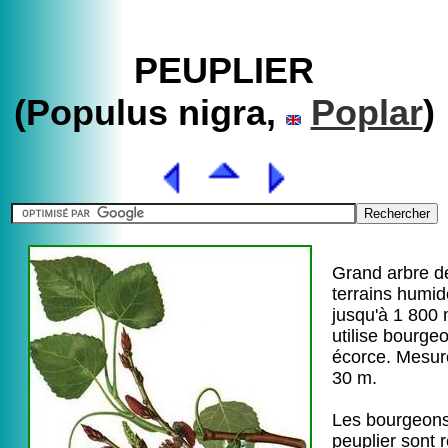
PEUPLIER
(Populus nigra,
Poplar
)
Grand arbre d
terrains humi
jusqu'à 1 800
utilise bourge
écorce. Mesur
30 m.
Les bourgeon
peuplier sont 