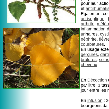
pour leur acti
et
antirhumati
Egalement c
antiseptique
:
arthrite
,
météo
inflammation 
urinaires,
cysti
néphrite
,
fièvr
courbatures
.
En usage exte
gerçures
,
dart
brûlures
,
soin
cheveux
.
En
Décoction
par litre, 3 ta
jour entre les 
En
infusion
: 2
bourgeons dans