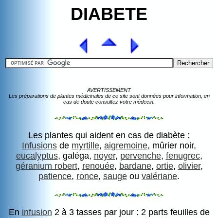
DIABETE
AVERTISSEMENT
Les préparations de plantes médicinales de ce site sont données pour information, en
cas de doute consultez votre médecin.
Les plantes qui aident en cas de diabète :
Infusions
de
myrtille
,
aigremoine
, mûrier noir,
eucalyptus
, galéga,
noyer
,
pervenche
,
fenugrec
,
géranium robert
,
renouée
,
bardane
,
ortie
,
olivier
,
patience
,
ronce
,
sauge
ou
valériane
.
En
infusion
2 à 3 tasses par jour : 2 parts feuilles de