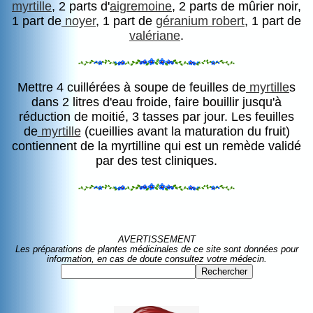
myrtille
, 2 parts d'
aigremoine
, 2 parts de mûrier noir,
1 part de
noyer
, 1 part de
géranium robert
, 1 part de
valériane
.
Mettre 4 cuillérées à soupe de feuilles de
myrtille
s
dans 2 litres d'eau froide, faire bouillir jusqu'à
réduction de moitié, 3 tasses par jour. Les feuilles
de
myrtille
(cueillies avant la maturation du fruit)
contiennent de la myrtilline qui est un remède validé
par des test cliniques.
AVERTISSEMENT
Les préparations de plantes médicinales de ce site sont données pour
information, en cas de doute consultez votre médecin.