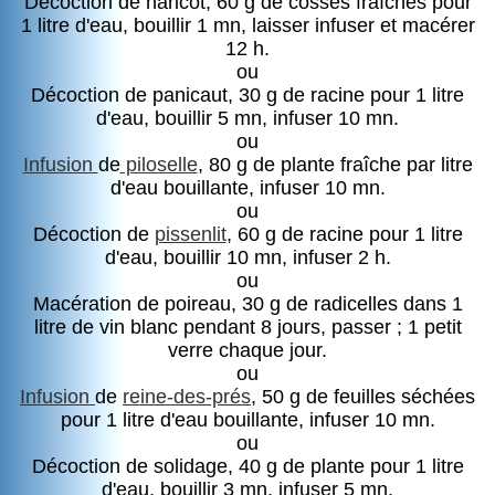
Décoction de haricot, 60 g de cosses fraîches pour
1 litre d'eau, bouillir 1 mn, laisser infuser et macérer
12 h.
ou
Décoction de panicaut, 30 g de racine pour 1 litre
d'eau, bouillir 5 mn, infuser 10 mn.
ou
Infusion
de
piloselle
, 80 g de plante fraîche par litre
d'eau bouillante, infuser 10 mn.
ou
Décoction de
pissenlit
, 60 g de racine pour 1 litre
d'eau, bouillir 10 mn, infuser 2 h.
ou
Macération de poireau, 30 g de radicelles dans 1
litre de vin blanc pendant 8 jours, passer ; 1 petit
verre chaque jour.
ou
Infusion
de
reine-des-prés
, 50 g de feuilles séchées
pour 1 litre d'eau bouillante, infuser 10 mn.
ou
Décoction de solidage, 40 g de plante pour 1 litre
d'eau, bouillir 3 mn, infuser 5 mn.