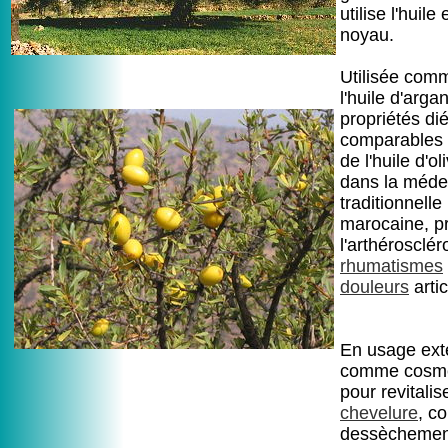
utilise l'huile
noyau.
Utilisée com
l'huile d'arga
propriétés di
comparables 
de l'huile d'ol
dans la méde
traditionnelle
marocaine, p
l'arthérosclér
rhumatismes
douleurs
artic
En usage ext
comme cosmé
pour revitalis
chevelure
, c
dessèchement