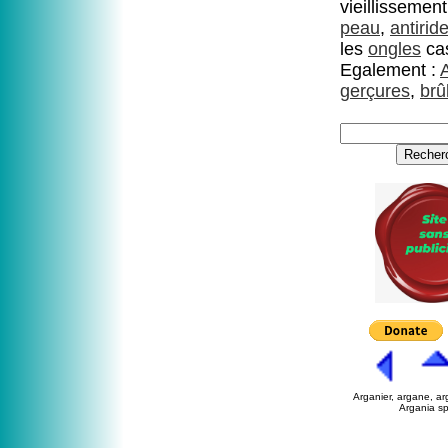
vieillissement
peau
,
antirid
les
ongles
cas
Egalement :
gerçures
,
brû
Arganier, argane, arg
Argania s