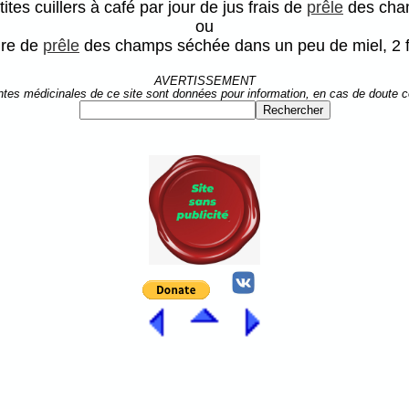
tites cuillers à café par jour de jus frais de
prêle
des cha
ou
dre de
prêle
des champs séchée dans un peu de miel, 2 fo
AVERTISSEMENT
ntes médicinales de ce site sont données pour information, en cas de doute 