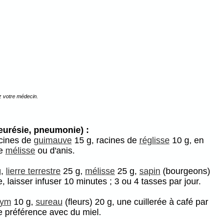
z votre médecin.
leurésie, pneumonie) :
cines de
guimauve
15 g, racines de
réglisse
10 g, en
de
mélisse
ou d'anis.
g,
lierre terrestre
25 g,
mélisse
25 g,
sapin
(bourgeons)
 laisser infuser 10 minutes ; 3 ou 4 tasses par jour.
hym
10 g,
sureau
(fleurs) 20 g, une cuillerée à café par
de préférence avec du miel.