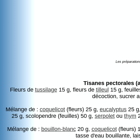
Les préparation
Tisanes pectorales (a
Fleurs de
tussilage
15 g, fleurs de
tilleul
15 g, feuill
décoction, sucrer 
Mélange de :
coquelicot
(fleurs) 25 g,
eucalyptus
25 g
25 g, scolopendre (feuilles) 50 g,
serpolet
ou
thym
2
Mélange de :
bouillon-blanc
20 g,
coquelicot
(fleurs) 
tasse d'eau bouillante, la