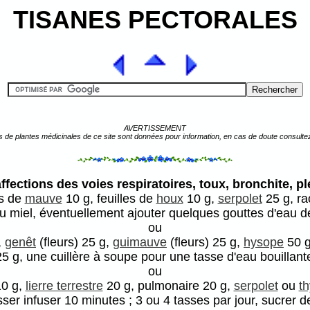
TISANES PECTORALES
AVERTISSEMENT
s de plantes médicinales de ce site sont données pour information, en cas de doute consulte
ffections des voies respiratoires, toux, bronchite, p
es de
mauve
10 g, feuilles de
houx
10 g,
serpolet
25 g, ra
au miel, éventuellement ajouter quelques gouttes d'eau 
ou
,
genêt
(fleurs) 25 g,
guimauve
(fleurs) 25 g,
hysope
50 
5 g, une cuillère à soupe pour une tasse d'eau bouillante,
ou
10 g,
lierre terrestre
20 g, pulmonaire 20 g,
serpolet
ou
t
isser infuser 10 minutes ; 3 ou 4 tasses par jour, sucrer 