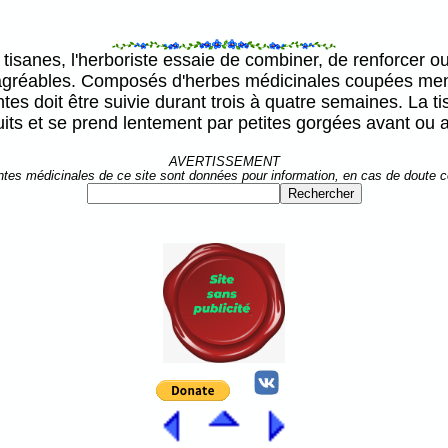
isanes, l'herboriste essaie de combiner, de renforcer ou 
désagréables. Composés d'herbes médicinales coupées me
lantes doit être suivie durant trois à quatre semaines. La
uits et se prend lentement par petites gorgées avant ou 
AVERTISSEMENT
ntes médicinales de ce site sont données pour information, en cas de doute 