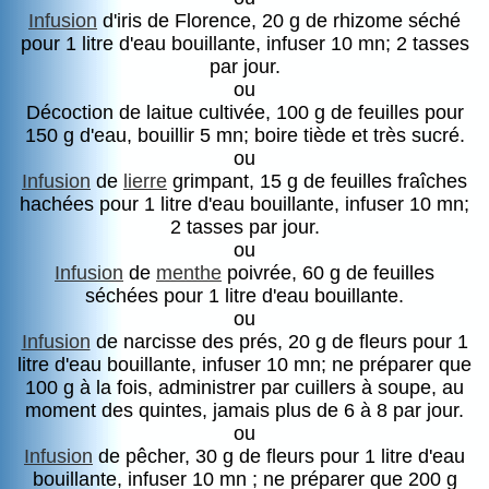
Infusion
d'iris de Florence, 20 g de rhizome séché
pour 1 litre d'eau bouillante, infuser 10 mn; 2 tasses
par jour.
ou
Décoction de laitue cultivée, 100 g de feuilles pour
150 g d'eau, bouillir 5 mn; boire tiède et très sucré.
ou
Infusion
de
lierre
grimpant, 15 g de feuilles fraîches
hachées pour 1 litre d'eau bouillante, infuser 10 mn;
2 tasses par jour.
ou
Infusion
de
menthe
poivrée, 60 g de feuilles
séchées pour 1 litre d'eau bouillante.
ou
Infusion
de narcisse des prés, 20 g de fleurs pour 1
litre d'eau bouillante, infuser 10 mn; ne préparer que
100 g à la fois, administrer par cuillers à soupe, au
moment des quintes, jamais plus de 6 à 8 par jour.
ou
Infusion
de pêcher, 30 g de fleurs pour 1 litre d'eau
bouillante, infuser 10 mn ; ne préparer que 200 g