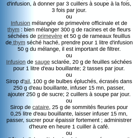
d'infusion, à donner par 3 cuillers à soupe à la fois,
3 fois par jour.
ou
Infusion
mélangée de primevère officinale et de
thym
: bien mélanger 300 g de racines et de fleurs
séchées de
primevère
et 50 g de rameaux feuillus
de
thym
séché haché, prendre pour 1 litre d'infusion
50 g du mélange, il est important de filtrer.
ou
Infusion
de
sauge
sclarée, 20 g de feuilles séchées
pour 1 litre d'eau bouillante; 2 tasses par jour.
ou
Sirop d'
ail
, 100 g de bulbes épluchés, écrasés dans
250 g d'eau bouillante, infuser 15 mn, passer,
ajouter 250 g de sucre; 2 cuillers à soupe par jour.
ou
Sirop de
cataire
, 25 g de sommités fleuries pour
0,25 litre d'eau bouillante, laisser infuser 15 mn,
passer, sucrer pour épaissir fortement ; administrer
d'heure en heure 1 cuiller à café.
ou