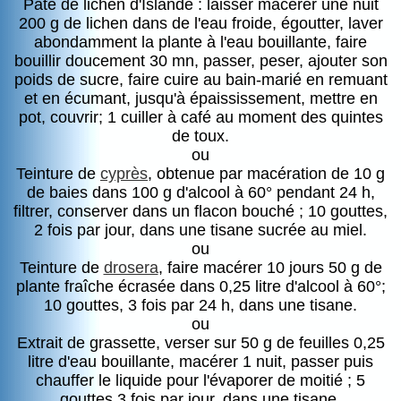
Pâte de lichen d'Islande : laisser macérer une nuit
200 g de lichen dans de l'eau froide, égoutter, laver
abondamment la plante à l'eau bouillante, faire
bouillir doucement 30 mn, passer, peser, ajouter son
poids de sucre, faire cuire au bain-marié en remuant
et en écumant, jusqu'à épaississement, mettre en
pot, couvrir; 1 cuiller à café au moment des quintes
de toux.
ou
Teinture de
cyprès
, obtenue par macération de 10 g
de baies dans 100 g d'alcool à 60° pendant 24 h,
filtrer, conserver dans un flacon bouché ; 10 gouttes,
2 fois par jour, dans une tisane sucrée au miel.
ou
Teinture de
drosera
, faire macérer 10 jours 50 g de
plante fraîche écrasée dans 0,25 litre d'alcool à 60°;
10 gouttes, 3 fois par 24 h, dans une tisane.
ou
Extrait de grassette, verser sur 50 g de feuilles 0,25
litre d'eau bouillante, macérer 1 nuit, passer puis
chauffer le liquide pour l'évaporer de moitié ; 5
gouttes 3 fois par jour, dans une tisane.