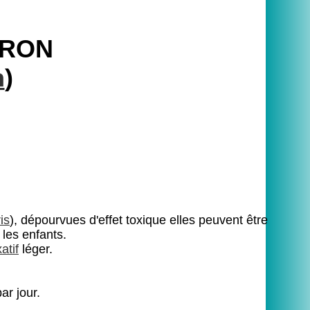
IRON
n
)
is
), dépourvues d'effet toxique elles peuvent être
 les enfants.
xatif
léger.
ar jour.