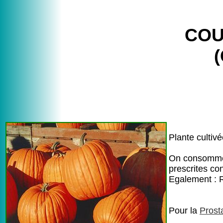
COU
(
Plante cultiv
On consomme 
prescrites co
Egalement : R
Pour la
Prost