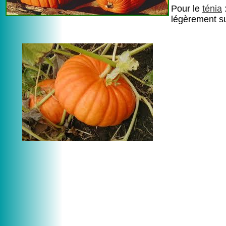
Pour le
ténia
:
légèrement su